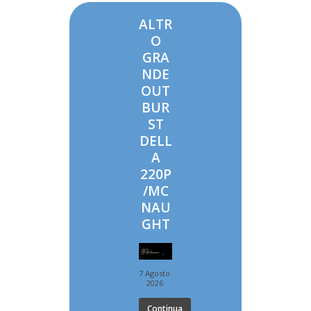
ALTR
O
GRA
NDE
OUT
BUR
ST
DELL
A
220P
/MC
NAU
GHT
7 Agosto
2026
Continua