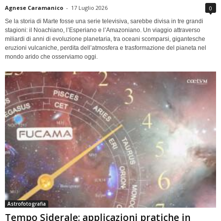
Agnese Caramanico
-
17 Luglio 2026
0
Se la storia di Marte fosse una serie televisiva, sarebbe divisa in tre grandi
stagioni: il Noachiano, l’Esperiano e l’Amazoniano. Un viaggio attraverso
miliardi di anni di evoluzione planetaria, tra oceani scomparsi, gigantesche
eruzioni vulcaniche, perdita dell’atmosfera e trasformazione del pianeta nel
mondo arido che osserviamo oggi.
Astrofotografia
Tempo Siderale: applicazioni pratiche in