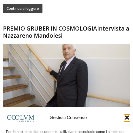
Continua a leggere
PREMIO GRUBER IN COSMOLOGIAIntervista a
Nazzareno Mandolesi
280
Gestisci Consenso
Frida Paolella
-
16 Giugno 2026
0
Intervista al professor Nazzareno Mandolesi, tra i protagonisti della cosmologia
Per fornire le migliori esperienze, utilizziamo tecnologie come i cookie per
spaziale europea e della missione Planck. Il dialogo ripercorre i principali