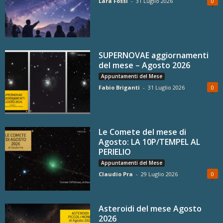
Lara Fossi
-
31 Luglio 2026
0
SUPERNOVAE aggiornamenti
del mese – Agosto 2026
Appuntamenti del Mese
Fabio Briganti
-
31 Luglio 2026
0
Le Comete del mese di
Agosto: LA 10P/TEMPEL AL
PERIELIO
Appuntamenti del Mese
Claudio Pra
-
29 Luglio 2026
0
Asteroidi del mese Agosto
2026