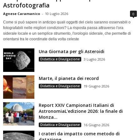
Astrofotografia
Agnese Caramanico
-
10 Luglio 2026
0
Come si può sapere in anticipo quali oggetti del cielo saranno osservabili o
fotografabili nelle migliori condizioni? La risposta passa attraverso l'ora
siderale locale e un semplice strumento, l'orologio siderale, che permette di
orientarsi tra le coordinate della volta celeste
Una Giornata per gli Asteroidi
Didattica e Divulgazione
3 Luglio 2026
Marte, il pianeta dei record
Didattica e Divulgazione
19 Giugno 2026
Report XXIV Campionati Italiani di
AstronomiaL'edizione 2026: la finale di
Monza...
Didattica e Divulgazione
16 Giugno 2026
I crateri da impatto come metodo di
datazione