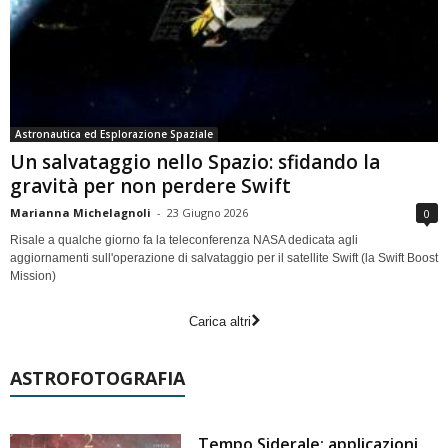
Astronautica ed Esplorazione Spaziale
Un salvataggio nello Spazio: sfidando la
gravità per non perdere Swift
Marianna Michelagnoli
-
23 Giugno 2026
0
Risale a qualche giorno fa la teleconferenza NASA dedicata agli
aggiornamenti sull'operazione di salvataggio per il satellite Swift (la Swift Boost
Mission)
Carica altri
ASTROFOTOGRAFIA
Tempo Siderale: applicazioni