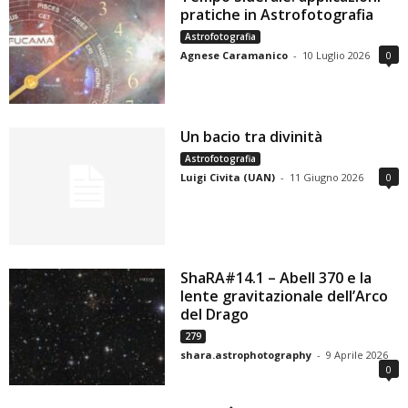
pratiche in Astrofotografia
Astrofotografia
Agnese Caramanico
-
10 Luglio 2026
0
Un bacio tra divinità
Astrofotografia
Luigi Civita (UAN)
-
11 Giugno 2026
0
ShaRA#14.1 – Abell 370 e la
lente gravitazionale dell’Arco
del Drago
279
shara.astrophotography
-
9 Aprile 2026
0