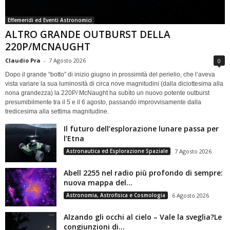
Effemeridi ed Eventi Astronomici
ALTRO GRANDE OUTBURST DELLA
220P/MCNAUGHT
Claudio Pra
-
7 Agosto 2026
0
Dopo il grande “botto” di inizio giugno in prossimità del perielio, che l’aveva
vista variare la sua luminosità di circa nove magnitudini (dalla diciottesima alla
nona grandezza) la 220P/ McNaught ha subìto un nuovo potente outburst
presumibilmente tra il 5 e il 6 agosto, passando improvvisamente dalla
tredicesima alla settima magnitudine.
Il futuro dell’esplorazione lunare passa per
l’Etna
Astronautica ed Esplorazione Spaziale
7 Agosto 2026
Abell 2255 nel radio più profondo di sempre:
nuova mappa del...
Astronomia, Astrofisica e Cosmologia
6 Agosto 2026
Alzando gli occhi al cielo – Vale la sveglia?Le
congiunzioni di...