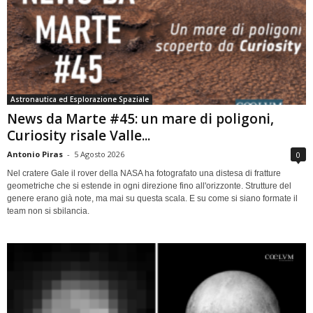
Astronautica ed Esplorazione Spaziale
News da Marte #45: un mare di poligoni,
Curiosity risale Valle...
Antonio Piras
-
5 Agosto 2026
0
Nel cratere Gale il rover della NASA ha fotografato una distesa di fratture
geometriche che si estende in ogni direzione fino all'orizzonte. Strutture del
genere erano già note, ma mai su questa scala. E su come si siano formate il
team non si sbilancia.