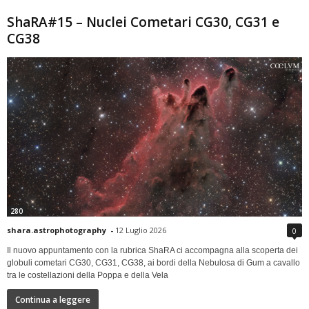
ShaRA#15 – Nuclei Cometari CG30, CG31 e
CG38
280
shara.astrophotography
-
12 Luglio 2026
0
Il nuovo appuntamento con la rubrica ShaRA ci accompagna alla scoperta dei
globuli cometari CG30, CG31, CG38, ai bordi della Nebulosa di Gum a cavallo
tra le costellazioni della Poppa e della Vela
Continua a leggere