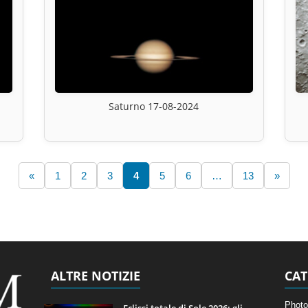
Saturno 17-08-2024
«
1
2
3
4
5
6
…
13
»
ALTRE NOTIZIE
CAT
Photo
Eclissi totale di Sole 2026: gli