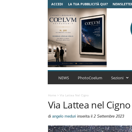
ACCEDI
LA TUA PUBBLICITÀ QUI?
NEWSLETTE
C
o
NEWS
PhotoCoelum
Sezioni
e
l
u
Home
>
Via Lattea Nel Cigno
Via Lattea nel Cigno
m
A
s
di
angelo meduri
inserita il
2 Settembre 2023
t
r
o