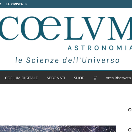
R
LA RIVISTA
COELUM DIGITALE
ABBONATI
SHOP
🛒
Area Riservata