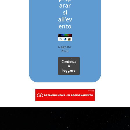
arar
si
all’ev
ento
6 Agosto
2026
Continua
a
leggere