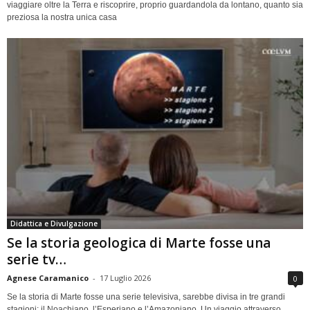
viaggiare oltre la Terra e riscoprire, proprio guardandola da lontano, quanto sia
preziosa la nostra unica casa
Didattica e Divulgazione
Se la storia geologica di Marte fosse una
serie tv…
Agnese Caramanico
-
17 Luglio 2026
0
Se la storia di Marte fosse una serie televisiva, sarebbe divisa in tre grandi
stagioni: il Noachiano, l’Esperiano e l’Amazoniano. Un viaggio attraverso