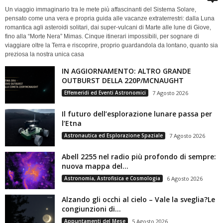
Un viaggio immaginario tra le mete più affascinanti del Sistema Solare,
pensato come una vera e propria guida alle vacanze extraterrestri: dalla Luna
romantica agli asteroidi solitari, dai super-vulcani di Marte alle lune di Giove,
fino alla “Morte Nera” Mimas. Cinque itinerari impossibili, per sognare di
viaggiare oltre la Terra e riscoprire, proprio guardandola da lontano, quanto sia
preziosa la nostra unica casa
IN AGGIORNAMENTO: ALTRO GRANDE
OUTBURST DELLA 220P/MCNAUGHT
Effemeridi ed Eventi Astronomici
7 Agosto 2026
Il futuro dell’esplorazione lunare passa per
l’Etna
Astronautica ed Esplorazione Spaziale
7 Agosto 2026
Abell 2255 nel radio più profondo di sempre:
nuova mappa del...
Astronomia, Astrofisica e Cosmologia
6 Agosto 2026
Alzando gli occhi al cielo – Vale la sveglia?Le
congiunzioni di...
Appuntamenti del Mese
5 Agosto 2026