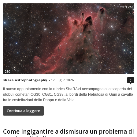
280
shara.astrophotography
-
12 Luglio 2026
0
Il nuovo appuntamento con la rubrica ShaRA ci accompagna alla scoperta dei
globuli cometari CG30, CG31, CG38, ai bordi della Nebulosa di Gum a cavallo
tra le costellazioni della Poppa e della Vela
Continua a leggere
Come ingigantire a dismisura un problema di