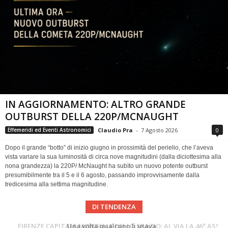
IN AGGIORNAMENTO: ALTRO GRANDE
OUTBURST DELLA 220P/MCNAUGHT
Claudio Pra
-
7 Agosto 2026
0
Effemeridi ed Eventi Astronomici
Dopo il grande “botto” di inizio giugno in prossimità del perielio, che l’aveva
vista variare la sua luminosità di circa nove magnitudini (dalla diciottesima alla
nona grandezza) la 220P/ McNaught ha subìto un nuovo potente outburst
presumibilmente tra il 5 e il 6 agosto, passando improvvisamente dalla
tredicesima alla settima magnitudine.
DI TENDENZA
Cielo del Mese di Agosto 2026
FIRENZE CAPITALE MONDIALE DELLO SPAZIO: AL VIA LA 46ª ASSEMBLEA SCIENTIFICA DEL COSPAR