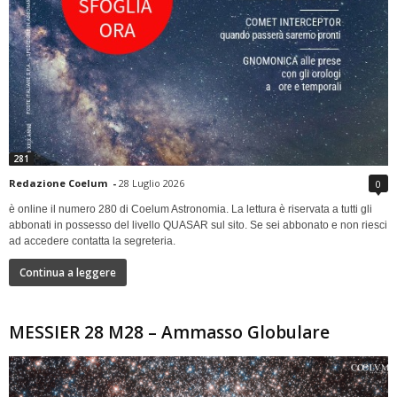
281
Redazione Coelum
-
28 Luglio 2026
0
è online il numero 280 di Coelum Astronomia. La lettura è riservata a tutti gli
abbonati in possesso del livello QUASAR sul sito. Se sei abbonato e non riesci
ad accedere contatta la segreteria.
Continua a leggere
MESSIER 28 M28 – Ammasso Globulare