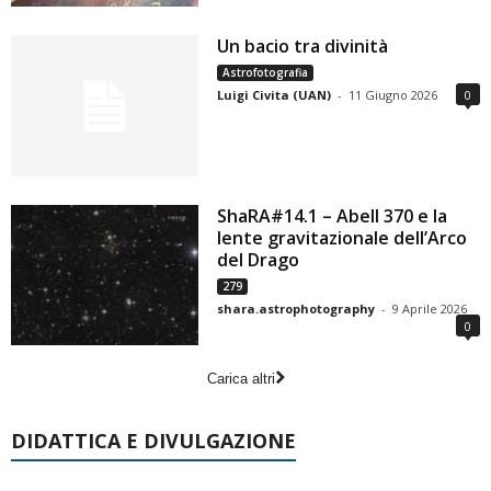
Un bacio tra divinità
Astrofotografia
Luigi Civita (UAN)
-
11 Giugno 2026
0
ShaRA#14.1 – Abell 370 e la
lente gravitazionale dell’Arco
del Drago
279
shara.astrophotography
-
9 Aprile 2026
0
Carica altri
DIDATTICA E DIVULGAZIONE