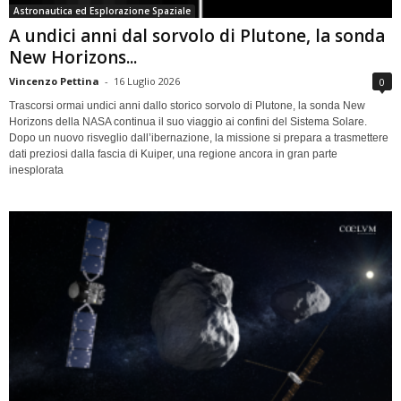
Astronautica ed Esplorazione Spaziale
A undici anni dal sorvolo di Plutone, la sonda
New Horizons...
Vincenzo Pettina
-
16 Luglio 2026
0
Trascorsi ormai undici anni dallo storico sorvolo di Plutone, la sonda New
Horizons della NASA continua il suo viaggio ai confini del Sistema Solare.
Dopo un nuovo risveglio dall’ibernazione, la missione si prepara a trasmettere
dati preziosi dalla fascia di Kuiper, una regione ancora in gran parte
inesplorata