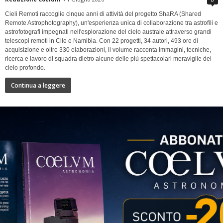
Cieli Remoti raccoglie cinque anni di attività del progetto ShaRA (Shared
Remote Astrophotography), un'esperienza unica di collaborazione tra astrofili e
astrofotografi impegnati nell'esplorazione del cielo australe attraverso grandi
telescopi remoti in Cile e Namibia. Con 22 progetti, 34 autori, 493 ore di
acquisizione e oltre 330 elaborazioni, il volume racconta immagini, tecniche,
ricerca e lavoro di squadra dietro alcune delle più spettacolari meraviglie del
cielo profondo.
Continua a leggere