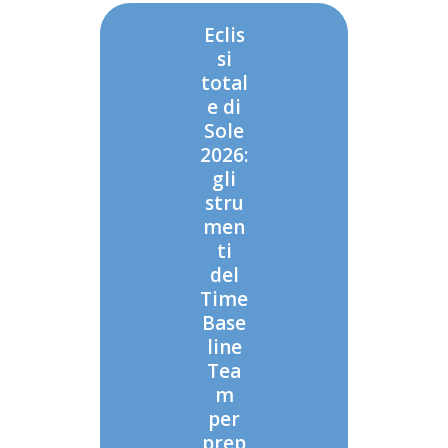
Eclis
si
total
e di
Sole
2026:
gli
stru
men
ti
del
Time
Base
line
Tea
m
per
prep