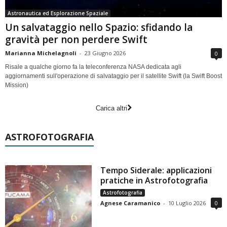
Astronautica ed Esplorazione Spaziale
Un salvataggio nello Spazio: sfidando la
gravità per non perdere Swift
Marianna Michelagnoli
-
23 Giugno 2026
0
Risale a qualche giorno fa la teleconferenza NASA dedicata agli
aggiornamenti sull'operazione di salvataggio per il satellite Swift (la Swift Boost
Mission)
Carica altri
ASTROFOTOGRAFIA
Tempo Siderale: applicazioni
pratiche in Astrofotografia
Astrofotografia
Agnese Caramanico
-
10 Luglio 2026
0