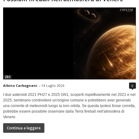
280
Albino Carbognani
-
14 Luglio 2026
0
I due asteroidi 2021 PH27 e 2025 GN1, scoperti rispettivamente nel 2021 e nel
2025, sembrano condividere un'origine comune e potrebbero aver generato
una corrente di meteoroidi lungo la loro orbita. Se questa ipotesi fosse corretta,
potrebbe essere possibile osservare dalla Terra fireball nell'atmosfera di
Venere.
Continua a leggere