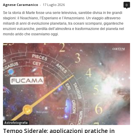
Agnese Caramanico
-
17 Luglio 2026
0
Se la storia di Marte fosse una serie televisiva, sarebbe divisa in tre grandi
stagioni: il Noachiano, l’Esperiano e l’Amazoniano. Un viaggio attraverso
miliardi di anni di evoluzione planetaria, tra oceani scomparsi, gigantesche
eruzioni vulcaniche, perdita dell’atmosfera e trasformazione del pianeta nel
mondo arido che osserviamo oggi.
Astrofotografia
Tempo Siderale: applicazioni pratiche in