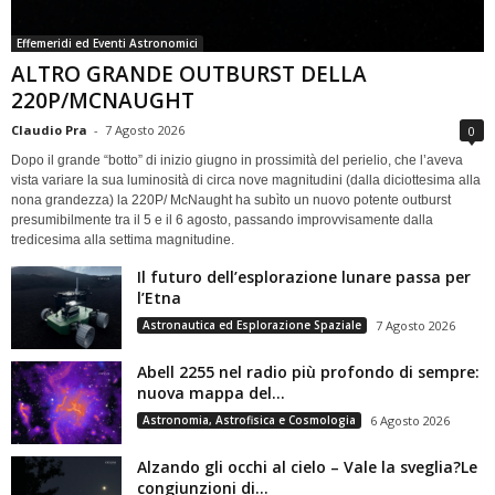
Effemeridi ed Eventi Astronomici
ALTRO GRANDE OUTBURST DELLA
220P/MCNAUGHT
Claudio Pra
-
7 Agosto 2026
0
Dopo il grande “botto” di inizio giugno in prossimità del perielio, che l’aveva
vista variare la sua luminosità di circa nove magnitudini (dalla diciottesima alla
nona grandezza) la 220P/ McNaught ha subìto un nuovo potente outburst
presumibilmente tra il 5 e il 6 agosto, passando improvvisamente dalla
tredicesima alla settima magnitudine.
Il futuro dell’esplorazione lunare passa per
l’Etna
Astronautica ed Esplorazione Spaziale
7 Agosto 2026
Abell 2255 nel radio più profondo di sempre:
nuova mappa del...
Astronomia, Astrofisica e Cosmologia
6 Agosto 2026
Alzando gli occhi al cielo – Vale la sveglia?Le
congiunzioni di...