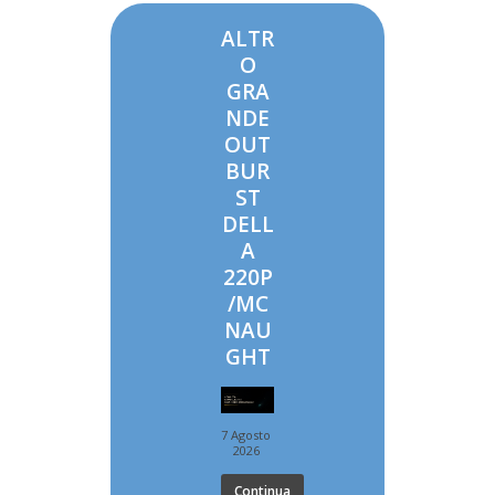
ALTR
O
GRA
NDE
OUT
BUR
ST
DELL
A
220P
/MC
NAU
GHT
7 Agosto
2026
Continua