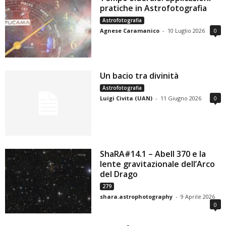
pratiche in Astrofotografia
Astrofotografia
Agnese Caramanico
-
10 Luglio 2026
0
Un bacio tra divinità
Astrofotografia
Luigi Civita (UAN)
-
11 Giugno 2026
0
ShaRA#14.1 – Abell 370 e la
lente gravitazionale dell’Arco
del Drago
279
shara.astrophotography
-
9 Aprile 2026
0