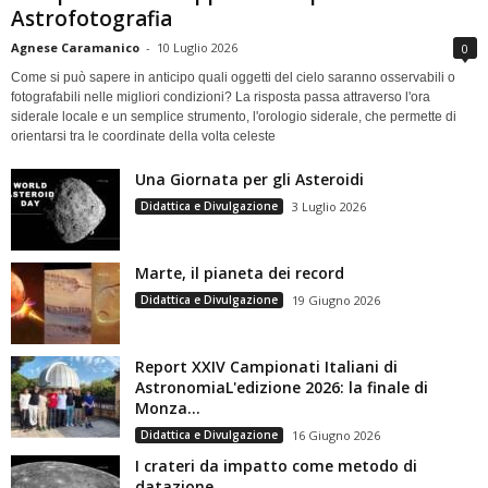
Astrofotografia
Agnese Caramanico
-
10 Luglio 2026
0
Come si può sapere in anticipo quali oggetti del cielo saranno osservabili o
fotografabili nelle migliori condizioni? La risposta passa attraverso l'ora
siderale locale e un semplice strumento, l'orologio siderale, che permette di
orientarsi tra le coordinate della volta celeste
Una Giornata per gli Asteroidi
Didattica e Divulgazione
3 Luglio 2026
Marte, il pianeta dei record
Didattica e Divulgazione
19 Giugno 2026
Report XXIV Campionati Italiani di
AstronomiaL'edizione 2026: la finale di
Monza...
Didattica e Divulgazione
16 Giugno 2026
I crateri da impatto come metodo di
datazione