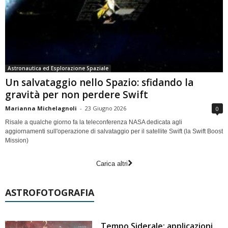
Astronautica ed Esplorazione Spaziale
Un salvataggio nello Spazio: sfidando la
gravità per non perdere Swift
Marianna Michelagnoli
-
23 Giugno 2026
0
Risale a qualche giorno fa la teleconferenza NASA dedicata agli
aggiornamenti sull'operazione di salvataggio per il satellite Swift (la Swift Boost
Mission)
Carica altri
ASTROFOTOGRAFIA
Tempo Siderale: applicazioni