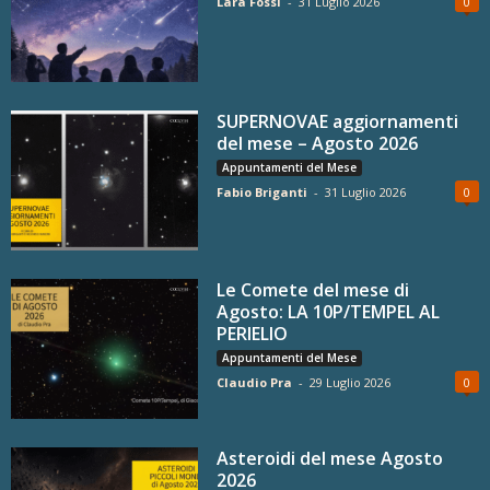
Lara Fossi
-
31 Luglio 2026
0
SUPERNOVAE aggiornamenti
del mese – Agosto 2026
Appuntamenti del Mese
Fabio Briganti
-
31 Luglio 2026
0
Le Comete del mese di
Agosto: LA 10P/TEMPEL AL
PERIELIO
Appuntamenti del Mese
Claudio Pra
-
29 Luglio 2026
0
Asteroidi del mese Agosto
2026