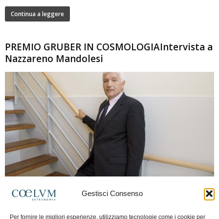
Continua a leggere
PREMIO GRUBER IN COSMOLOGIAIntervista a
Nazzareno Mandolesi
280
Gestisci Consenso
Frida Paolella
-
16 Giugno 2026
0
Intervista al professor Nazzareno Mandolesi, tra i protagonisti della cosmologia
Per fornire le migliori esperienze, utilizziamo tecnologie come i cookie per
spaziale europea e della missione Planck. Il dialogo ripercorre i principali