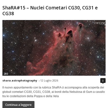
ShaRA#15 – Nuclei Cometari CG30, CG31 e
CG38
280
shara.astrophotography
-
12 Luglio 2026
0
Il nuovo appuntamento con la rubrica ShaRA ci accompagna alla scoperta dei
globuli cometari CG30, CG31, CG38, ai bordi della Nebulosa di Gum a cavallo
tra le costellazioni della Poppa e della Vela
Continua a leggere