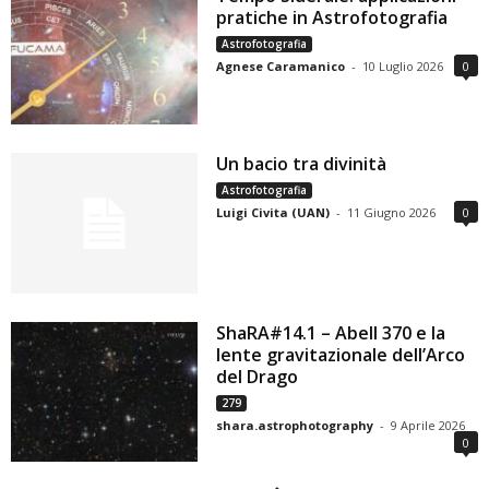
pratiche in Astrofotografia
Astrofotografia
Agnese Caramanico
-
10 Luglio 2026
0
Un bacio tra divinità
Astrofotografia
Luigi Civita (UAN)
-
11 Giugno 2026
0
ShaRA#14.1 – Abell 370 e la
lente gravitazionale dell’Arco
del Drago
279
shara.astrophotography
-
9 Aprile 2026
0