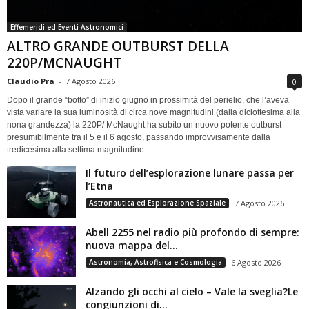
Effemeridi ed Eventi Astronomici
ALTRO GRANDE OUTBURST DELLA
220P/MCNAUGHT
Claudio Pra
-
7 Agosto 2026
0
Dopo il grande “botto” di inizio giugno in prossimità del perielio, che l’aveva
vista variare la sua luminosità di circa nove magnitudini (dalla diciottesima alla
nona grandezza) la 220P/ McNaught ha subìto un nuovo potente outburst
presumibilmente tra il 5 e il 6 agosto, passando improvvisamente dalla
tredicesima alla settima magnitudine.
Il futuro dell’esplorazione lunare passa per
l’Etna
Astronautica ed Esplorazione Spaziale
7 Agosto 2026
Abell 2255 nel radio più profondo di sempre:
nuova mappa del...
Astronomia, Astrofisica e Cosmologia
6 Agosto 2026
Alzando gli occhi al cielo – Vale la sveglia?Le
congiunzioni di...