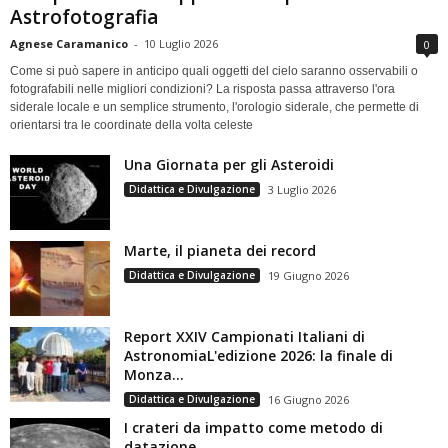
Astrofotografia
Agnese Caramanico
-
10 Luglio 2026
0
Come si può sapere in anticipo quali oggetti del cielo saranno osservabili o
fotografabili nelle migliori condizioni? La risposta passa attraverso l'ora
siderale locale e un semplice strumento, l'orologio siderale, che permette di
orientarsi tra le coordinate della volta celeste
Una Giornata per gli Asteroidi
Didattica e Divulgazione
3 Luglio 2026
Marte, il pianeta dei record
Didattica e Divulgazione
19 Giugno 2026
Report XXIV Campionati Italiani di
AstronomiaL'edizione 2026: la finale di
Monza...
Didattica e Divulgazione
16 Giugno 2026
I crateri da impatto come metodo di
datazione