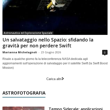
Astronautica ed Esplorazione Spaziale
Un salvataggio nello Spazio: sfidando la
gravità per non perdere Swift
Marianna Michelagnoli
-
23 Giugno 2026
0
Risale a qualche giorno fa la teleconferenza NASA dedicata agli
aggiornamenti sull'operazione di salvataggio per il satellite Swift (la Swift Boost
Mission)
Carica altri
ASTROFOTOGRAFIA
Tempo Siderale: applicazioni