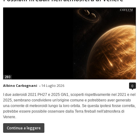
280
Albino Carbognani
-
14 Luglio 2026
0
I due asteroidi 2021 PH27 e 2025 GN1, scoperti rispettivamente nel 2021 e nel
2025, sembrano condividere un'origine comune e potrebbero aver generato
una corrente di meteoroidi lungo la loro orbita. Se questa ipotesi fosse corretta,
potrebbe essere possibile osservare dalla Terra fireball nell'atmosfera di
Venere.
Continua a leggere