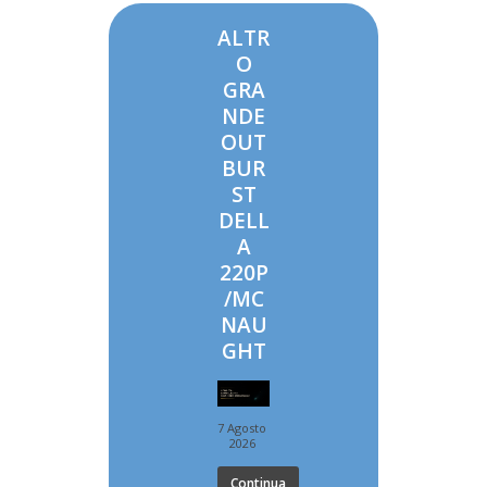
ALTR
O
GRA
NDE
OUT
BUR
ST
DELL
A
220P
/MC
NAU
GHT
7 Agosto
2026
Continua