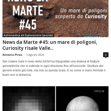
Astronautica ed Esplorazione Spaziale
News da Marte #45: un mare di poligoni,
Curiosity risale Valle...
Antonio Piras
-
5 Agosto 2026
0
Nel cratere Gale il rover della NASA ha fotografato una distesa di fratture
geometriche che si estende in ogni direzione fino all'orizzonte. Strutture del
genere erano già note, ma mai su questa scala. E su come si siano formate il
team non si sbilancia.