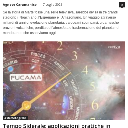
Agnese Caramanico
-
17 Luglio 2026
0
Se la storia di Marte fosse una serie televisiva, sarebbe divisa in tre grandi
stagioni: il Noachiano, l’Esperiano e l’Amazoniano. Un viaggio attraverso
miliardi di anni di evoluzione planetaria, tra oceani scomparsi, gigantesche
eruzioni vulcaniche, perdita dell’atmosfera e trasformazione del pianeta nel
mondo arido che osserviamo oggi.
Astrofotografia
Tempo Siderale: applicazioni pratiche in