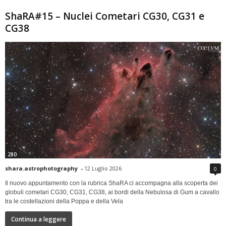
ShaRA#15 – Nuclei Cometari CG30, CG31 e
CG38
280
shara.astrophotography
-
12 Luglio 2026
0
Il nuovo appuntamento con la rubrica ShaRA ci accompagna alla scoperta dei
globuli cometari CG30, CG31, CG38, ai bordi della Nebulosa di Gum a cavallo
tra le costellazioni della Poppa e della Vela
Continua a leggere