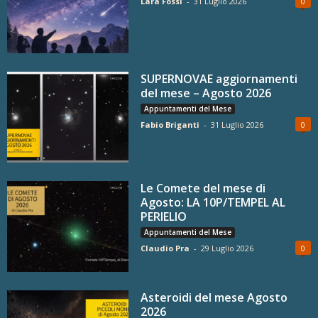
Lara Fossi
-
31 Luglio 2026
0
SUPERNOVAE aggiornamenti
del mese – Agosto 2026
Appuntamenti del Mese
Fabio Briganti
-
31 Luglio 2026
0
Le Comete del mese di
Agosto: LA 10P/TEMPEL AL
PERIELIO
Appuntamenti del Mese
Claudio Pra
-
29 Luglio 2026
0
Asteroidi del mese Agosto
2026