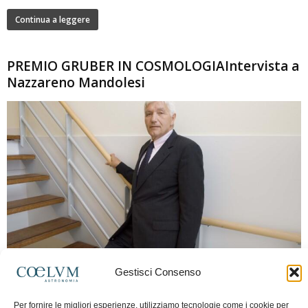
Continua a leggere
PREMIO GRUBER IN COSMOLOGIAIntervista a
Nazzareno Mandolesi
280
Gestisci Consenso
Frida Paolella
-
16 Giugno 2026
0
Intervista al professor Nazzareno Mandolesi, tra i protagonisti della cosmologia
Per fornire le migliori esperienze, utilizziamo tecnologie come i cookie per
spaziale europea e della missione Planck. Il dialogo ripercorre i principali