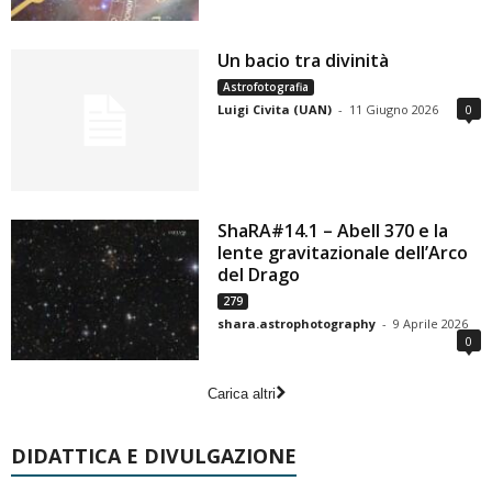
Un bacio tra divinità
Astrofotografia
Luigi Civita (UAN)
-
11 Giugno 2026
0
ShaRA#14.1 – Abell 370 e la
lente gravitazionale dell’Arco
del Drago
279
shara.astrophotography
-
9 Aprile 2026
0
Carica altri
DIDATTICA E DIVULGAZIONE