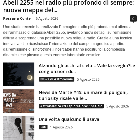
Abell 2255 nel radio più profondo di sempre:
nuova mappa del...
Rossana Conte
-
6 Agosto 2026
0
Uno studio recente ha realizzato l'immagine radio più profonda mai ottenuta
dell'ammasso di galassie Abell 2255, rivelando nuovi dettagli sull'emissione
diffusa e scoprendo una possibile nuova reliquia radio. Grazie a una tecnica
innovativa che ricostruisce l'orientazione del campo magnetico a partire
dall'emissione di sincrotrone, i ricercatori hanno ricostruito la complessa
dinamica che plasma questo enorme laboratorio cosmico.
Alzando gli occhi al cielo – Vale la sveglia?Le
congiunzioni di...
News di Astronomia
5 Agosto 2026
News da Marte #45: un mare di poligoni,
Curiosity risale Valle...
Astronautica ed Esplorazione Spaziale
5 Agosto 2026
Una volta qualcuno li usava
280
1 Agosto 2026