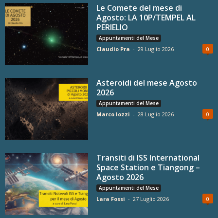
Le Comete del mese di
Agosto: LA 10P/TEMPEL AL
PERIELIO
Appuntamenti del Mese
Claudio Pra
-
29 Luglio 2026
0
Asteroidi del mese Agosto
2026
Appuntamenti del Mese
Marco Iozzi
-
28 Luglio 2026
0
Transiti di ISS International
Space Station e Tiangong –
Agosto 2026
Appuntamenti del Mese
Lara Fossi
-
27 Luglio 2026
0