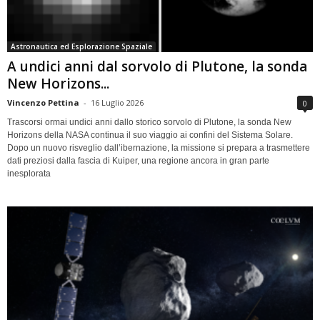
Astronautica ed Esplorazione Spaziale
A undici anni dal sorvolo di Plutone, la sonda
New Horizons...
Vincenzo Pettina
-
16 Luglio 2026
0
Trascorsi ormai undici anni dallo storico sorvolo di Plutone, la sonda New
Horizons della NASA continua il suo viaggio ai confini del Sistema Solare.
Dopo un nuovo risveglio dall’ibernazione, la missione si prepara a trasmettere
dati preziosi dalla fascia di Kuiper, una regione ancora in gran parte
inesplorata