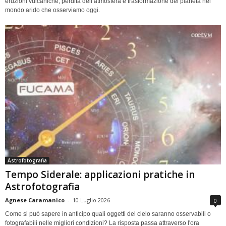
eruzioni vulcaniche, perdita dell’atmosfera e trasformazione del pianeta nel
mondo arido che osserviamo oggi.
Astrofotografia
Tempo Siderale: applicazioni pratiche in
Astrofotografia
Agnese Caramanico
-
10 Luglio 2026
0
Come si può sapere in anticipo quali oggetti del cielo saranno osservabili o
fotografabili nelle migliori condizioni? La risposta passa attraverso l'ora