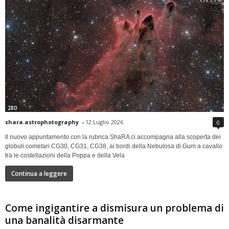
280
shara.astrophotography
-
12 Luglio 2026
0
Il nuovo appuntamento con la rubrica ShaRA ci accompagna alla scoperta dei
globuli cometari CG30, CG31, CG38, ai bordi della Nebulosa di Gum a cavallo
tra le costellazioni della Poppa e della Vela
Continua a leggere
Come ingigantire a dismisura un problema di
una banalità disarmante