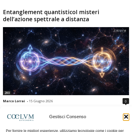
Entanglement quantisticoI misteri
dell’azione spettrale a distanza
280
Marco Lorrai
-
15 Giugno 2026
0
L'entanglement quantistico è uno dei fenomeni più sorprendenti della fisica
moderna: due particelle possono mostrare correlazioni che sembrano ignorare
Gestisci Consenso
la distanza che le separa. Gli esperimenti e i teoremi di Bell hanno escluso le
semplici spiegazioni basate su "variabili nascoste" locali, confermando le
Per fornire le migliori esperienze, utilizziamo tecnologie come i cookie per
previsioni della meccanica quantistica. Nonostante ciò, l'entanglement non