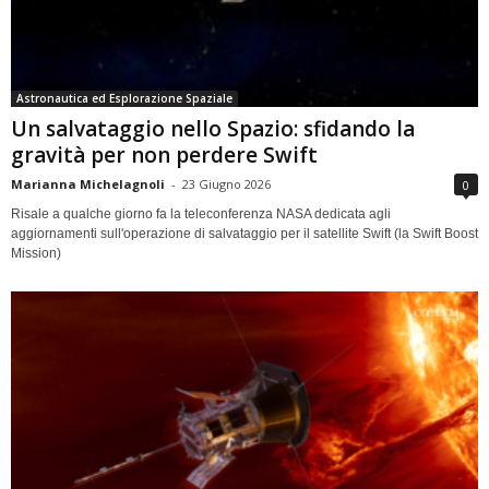
Astronautica ed Esplorazione Spaziale
Un salvataggio nello Spazio: sfidando la
gravità per non perdere Swift
Marianna Michelagnoli
-
23 Giugno 2026
0
Risale a qualche giorno fa la teleconferenza NASA dedicata agli
aggiornamenti sull'operazione di salvataggio per il satellite Swift (la Swift Boost
Mission)