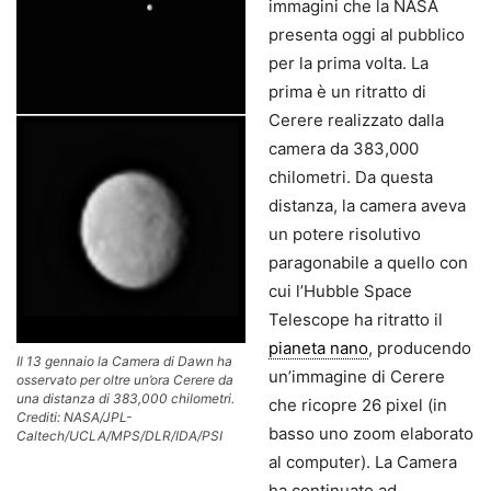
immagini che la NASA
presenta oggi al pubblico
per la prima volta. La
prima è un ritratto di
Cerere realizzato dalla
camera da 383,000
chilometri. Da questa
distanza, la camera aveva
un potere risolutivo
paragonabile a quello con
cui l’Hubble Space
Telescope ha ritratto il
pianeta nano
, producendo
Il 13 gennaio la Camera di Dawn ha
un’immagine di Cerere
osservato per oltre un’ora Cerere da
una distanza di 383,000 chilometri.
che ricopre 26 pixel (in
Crediti: NASA/JPL-
basso uno zoom elaborato
Caltech/UCLA/MPS/DLR/IDA/PSI
al computer). La Camera
ha continuato ad