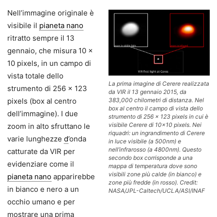
Nell’immagine originale è
visibile il
pianeta nano
ritratto sempre il 13
gennaio, che misura 10 x
10 pixels, in un campo di
vista totale dello
La prima imagine di Cerere realizzata
strumento di 256 x 123
da VIR il 13 gennaio 2015, da
pixels (box al centro
383,000 chilometri di distanza. Nel
box al centro il campo di vista dello
dell’immagine). I due
strumento di 256 x 123 pixels in cui è
visibile Cerere di 10×10 pixels. Nei
zoom in alto sfruttano le
riquadri: un ingrandimento di Cerere
varie lunghezze
d
’onda
in luce visibile (a 500nm) e
nell’infrarosso (a 4800nm). Questo
catturate da VIR per
secondo box corrisponde a una
evidenziare come il
mappa di temperatura dove sono
visibili zone più calde (in bianco) e
pianeta nano
apparirebbe
zone più fredde (in rosso). Credit:
in bianco e nero a un
NASA/JPL-Caltech/UCLA/ASI/INAF
occhio umano e per
mostrare una prima