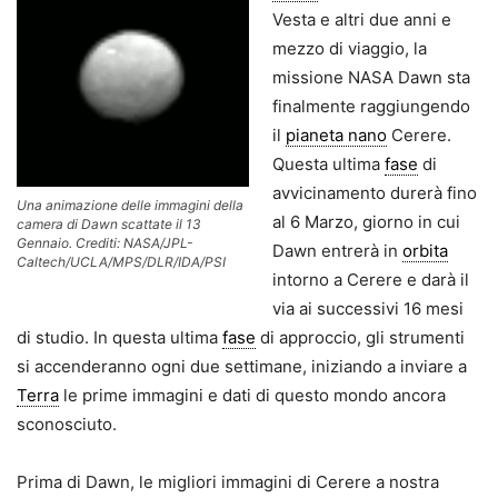
Vesta e altri due anni e
mezzo di viaggio, la
missione NASA Dawn sta
finalmente raggiungendo
il
pianeta nano
Cerere.
Questa ultima
fase
di
avvicinamento durerà fino
Una animazione delle immagini della
al 6 Marzo, giorno in cui
camera di Dawn scattate il 13
Gennaio. Crediti: NASA/JPL-
Dawn entrerà in
orbita
Caltech/UCLA/MPS/DLR/IDA/PSI
intorno a Cerere e darà il
via ai successivi 16 mesi
di studio. In questa ultima
fase
di approccio, gli strumenti
si accenderanno ogni due settimane, iniziando a inviare a
Terra
le prime immagini e dati di questo mondo ancora
sconosciuto.
Prima di Dawn, le migliori immagini di Cerere a nostra