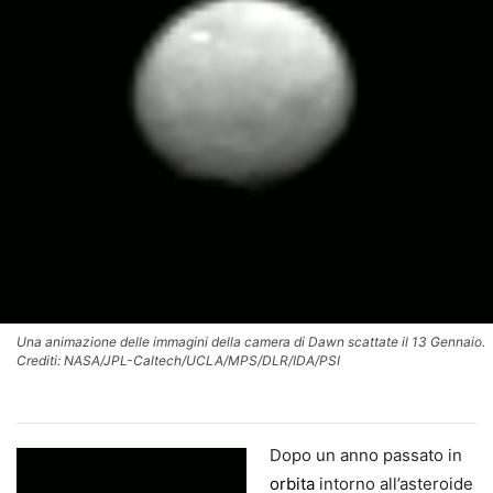
Una animazione delle immagini della camera di Dawn scattate il 13 Gennaio.
Crediti: NASA/JPL-Caltech/UCLA/MPS/DLR/IDA/PSI
Dopo un anno passato in
orbita
intorno all’asteroide