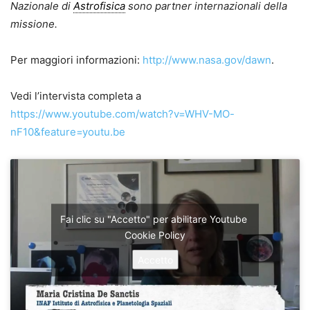
Nazionale di
Astrofisica
sono partner internazionali della
missione.
Per maggiori informazioni:
http://www.nasa.gov/dawn
.
Vedi l’intervista completa a
https://www.youtube.com/watch?v=WHV-MO-
nF10&feature=youtu.be
Fai clic su "Accetto" per abilitare Youtube
Cookie Policy
Accetto