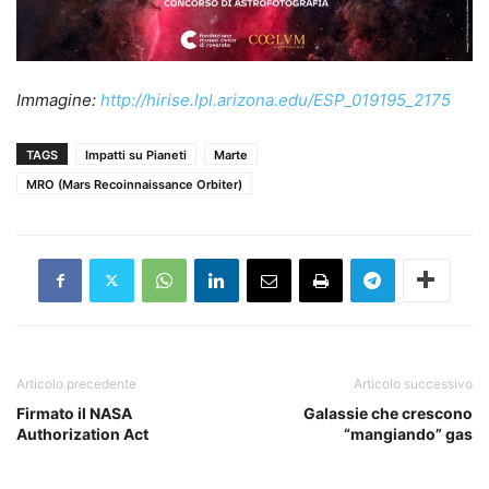
Immagine:
http://hirise.lpl.arizona.edu/ESP_019195_2175
TAGS
Impatti su Pianeti
Marte
MRO (Mars Recoinnaissance Orbiter)
Articolo precedente
Articolo successivo
Firmato il NASA
Galassie che crescono
Authorization Act
“mangiando” gas