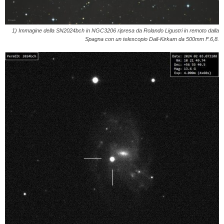
1) Immagine della SN2024bch in NGC3206 ripresa da Rolando Ligustri in remoto dalla
Spagna con un telescopio Dall-Kirkam da 500mm F.6,8.