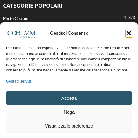
CATEGORIE POPOLARI
12873
Photo-Coelum
2914
Mostre e Incontri
Gestisci Consenso
2408
News di Astronomia
1314
Cielo del Mese
Per fornire le migliori esperienze, utilizziamo tecnologie come i cookie per
memorizzare e/o accedere alle informazioni del dispositivo. Il consenso a
364
Astronomia, Astrofisica e Cosmologia
queste tecnologie ci permetterà di elaborare dati come il comportamento di
268
navigazione o ID unici su questo sito. Non acconsentire o ritirare il
Articoli e Risorse On-Line
consenso può influire negativamente su alcune caratteristiche e funzioni.
192
Il Blog della Redazione
Gestisci servizi
Pubblicità:
ads@coelum.com
Accetta
Copyright © 1997 - 2024 vietata la riproduzione.
CF/P.IVA/VAT.C IT.01988340434
Nega
Privacy Policy
Termini e Condizioni di Vendita
Diritto di recesso
Visualizza le preferenze
Regolamento uso sezione PhotoCoelum