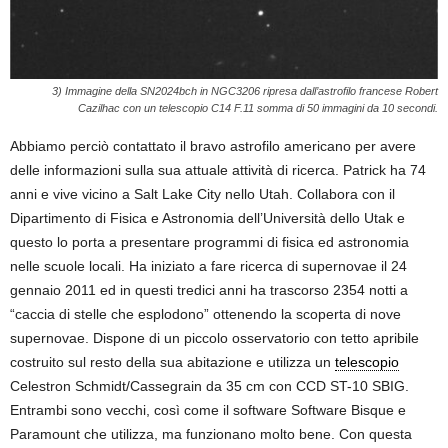
3) Immagine della SN2024bch in NGC3206 ripresa dall’astrofilo francese Robert
Cazilhac con un telescopio C14 F.11 somma di 50 immagini da 10 secondi.
Abbiamo perciò contattato il bravo astrofilo americano per avere
delle informazioni sulla sua attuale attività di ricerca. Patrick ha 74
anni e vive vicino a Salt Lake City nello Utah. Collabora con il
Dipartimento di Fisica e Astronomia dell’Università dello Utak e
questo lo porta a presentare programmi di fisica ed astronomia
nelle scuole locali. Ha iniziato a fare ricerca di supernovae il 24
gennaio 2011 ed in questi tredici anni ha trascorso 2354 notti a
“caccia di stelle che esplodono” ottenendo la scoperta di nove
supernovae. Dispone di un piccolo osservatorio con tetto apribile
costruito sul resto della sua abitazione e utilizza un
telescopio
Celestron Schmidt/Cassegrain da 35 cm con CCD ST-10 SBIG.
Entrambi sono vecchi, così come il software Software Bisque e
Paramount che utilizza, ma funzionano molto bene. Con questa