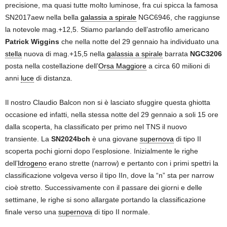
precisione, ma quasi tutte molto luminose, fra cui spicca la famosa
SN2017aew nella bella
galassia a spirale
NGC6946, che raggiunse
la notevole mag.+12,5. Stiamo parlando dell’astrofilo americano
Patrick Wiggins
che nella notte del 29 gennaio ha individuato una
stella
nuova di mag.+15,5 nella
galassia a spirale
barrata
NGC3206
posta nella costellazione dell’
Orsa Maggiore
a circa 60 milioni di
anni
luce
di distanza.
Il nostro Claudio Balcon non si è lasciato sfuggire questa ghiotta
occasione ed infatti, nella stessa notte del 29 gennaio a soli 15 ore
dalla scoperta, ha classificato per primo nel TNS il nuovo
transiente. La
SN2024bch
è una giovane
supernova
di tipo II
scoperta pochi giorni dopo l’esplosione. Inizialmente le righe
dell’
Idrogeno
erano strette (narrow) e pertanto con i primi spettri la
classificazione volgeva verso il tipo IIn, dove la “n” sta per narrow
cioè stretto. Successivamente con il passare dei giorni e delle
settimane, le righe si sono allargate portando la classificazione
finale verso una
supernova
di tipo II normale.