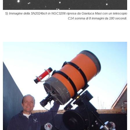
5) Immagine della SN2024bch in NGC3206 ripresa da Gianluca Masi con un telescopio
C14 somma di 8 immagini da 180 secondi.