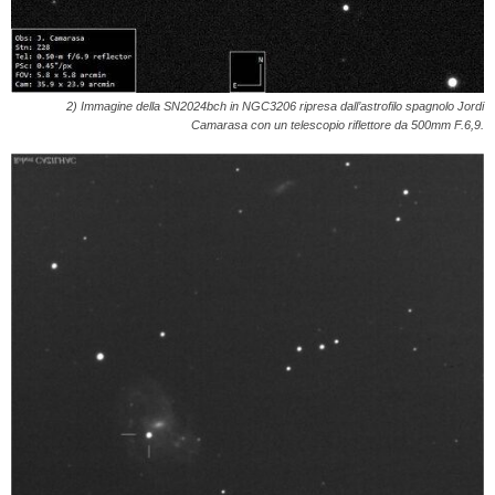
2) Immagine della SN2024bch in NGC3206 ripresa dall’astrofilo spagnolo Jordi
Camarasa con un telescopio riflettore da 500mm F.6,9.