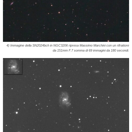
4) Immagine della SN2024bch in NGC3206 ripresa Massimo Marchini con un rifrattore
da 151mm F.7 somma di 69 immagini da 180 secondi.