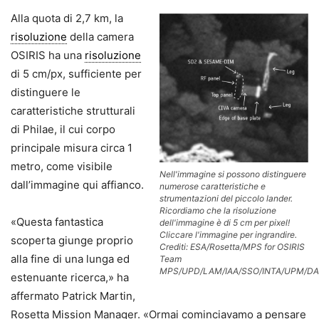
Alla quota di 2,7 km, la
risoluzione
della camera
OSIRIS ha una
risoluzione
di 5 cm/px, sufficiente per
distinguere le
caratteristiche strutturali
di Philae, il cui corpo
principale misura circa 1
metro, come visibile
Nell'immagine si possono distinguere
dall’immagine qui affianco.
numerose caratteristiche e
strumentazioni del piccolo lander.
Ricordiamo che la risoluzione
«Questa fantastica
dell'immagine è di 5 cm per pixel!
Cliccare l'immagine per ingrandire.
scoperta giunge proprio
Crediti: ESA/Rosetta/MPS for OSIRIS
alla fine di una lunga ed
Team
MPS/UPD/LAM/IAA/SSO/INTA/UPM/DA
estenuante ricerca,» ha
affermato Patrick Martin,
Rosetta Mission Manager. «Ormai cominciavamo a pensare