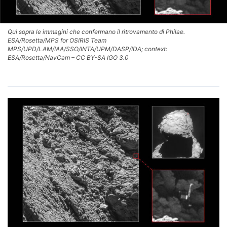
Qui sopra le immagini che confermano il ritrovamento di Philae.
ESA/Rosetta/MPS for OSIRIS Team
MPS/UPD/LAM/IAA/SSO/INTA/UPM/DASP/IDA; context:
ESA/Rosetta/NavCam – CC BY-SA IGO 3.0