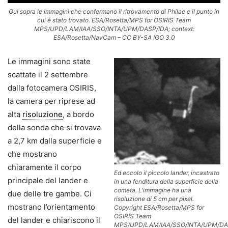
Qui sopra le immagini che confermano il ritrovamento di Philae e il punto in
cui è stato trovato. ESA/Rosetta/MPS for OSIRIS Team
MPS/UPD/LAM/IAA/SSO/INTA/UPM/DASP/IDA; context:
ESA/Rosetta/NavCam – CC BY-SA IGO 3.0
Le immagini sono state
scattate il 2 settembre
dalla fotocamera OSIRIS,
la camera per riprese ad
alta
risoluzione
, a bordo
della sonda che si trovava
a 2,7 km dalla superficie e
che mostrano
chiaramente il corpo
Ed eccolo il piccolo lander, incastrato
principale del lander e
in una fenditura della superficie della
cometa. L'immagine ha una
due delle tre gambe. Ci
risoluzione di 5 cm per pixel.
mostrano l’orientamento
Copyright ESA/Rosetta/MPS for
OSIRIS Team
del lander e chiariscono il
MPS/UPD/LAM/IAA/SSO/INTA/UPM/DA