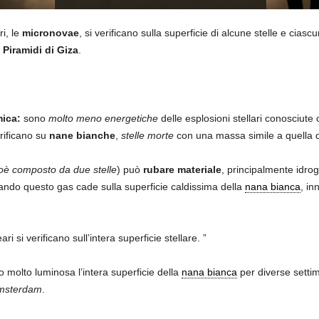
ri, le
micronovae
, si verificano sulla superficie di alcune stelle e cia
i Piramidi di Giza
.
mica:
sono
molto meno energetiche
delle esplosioni stellari conosciut
erificano su
nane bianche
,
stelle morte
con una massa simile a quella 
oè composto da due stelle
) può
rubare materiale
, principalmente idro
uando questo gas cade sulla superficie caldissima della
nana bianca
, in
i si verificano sull’intera superficie stellare. ”
 molto luminosa l’intera superficie della
nana bianca
per diverse setti
Amsterdam
.