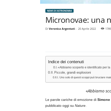
NEWS DI ASTRONOMIA
Micronovae: una nu
Di
Veronica Argentati
-
20 Aprile 2022
178
Indice dei contenuti
«Abbiamo scoperto e identificato per l
Piccole, grandi esplosioni
Uno solo di questi scoppi può bruciare materi
«
Abbiamo scop
Le parole cariche di emozione di
Simone 
pubblicato oggi su
Nature
.