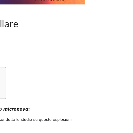
llare
mo
micronova
»
ondotto lo studio su queste esplosioni