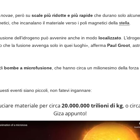
e
novae
, però su
scale più ridotte e più rapide
che durano solo alcune o
ici, che incanalano il materiale verso i poli magnetici della
stella
.
 fusione dell’idrogeno può avvenire anche in modo
localizzato
. L’idrog
 che la fusione avvenga solo in quei luoghi», afferma
Paul Groot
, as
di
bombe a microfusione
, che hanno circa un milionesimo della forza
sti eventi siano piccoli, non fatevi ingannare:
uciare materiale per circa
20.000.000 trilioni di kg
, o cir
Giza appunto!