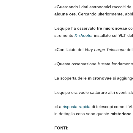
«Guardando i dati astronomici raccolti d
alcune ore
. Cercando ulteriormente, abbi
L’equipe ha osservato
tre micronovae
con
strumento
X-shooter
installato sul
VLT
del
«Con l’aiuto del
Very Large Telescope
dell
«Questa osservazione è stata fondamentale 
La scoperta delle
micronovae
si aggiunge 
L’equipe ora vuole catturare altri eventi 
«La
risposta rapida
di telescopi come il V
in dettaglio cosa sono queste
misteriose
FONTI: