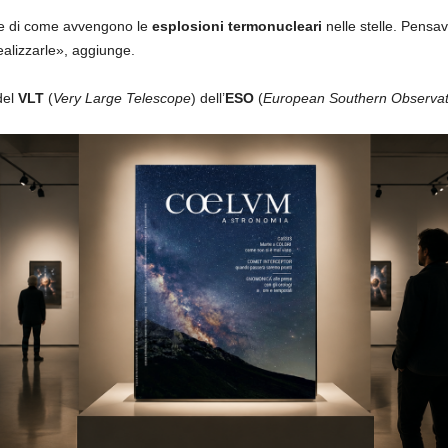
ne di come avvengono le
esplosioni termonucleari
nelle stelle. Pensa
alizzarle», aggiunge.
del
VLT
(
Very Large Telescope
) dell’
ESO
(
European Southern Observat