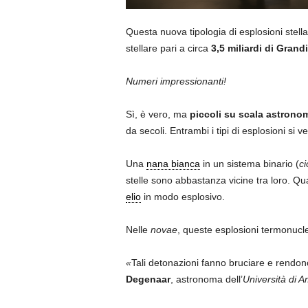
Questa nuova tipologia di esplosioni stella
stellare pari a circa
3,5 miliardi di Grand
Numeri impressionanti!
Sì, è vero, ma
piccoli su scala astrono
da secoli. Entrambi i tipi di esplosioni si v
Una
nana bianca
in un sistema binario (
ci
stelle sono abbastanza vicine tra loro. Q
elio
in modo esplosivo.
Nelle
novae
, queste esplosioni termonuclear
«
Tali detonazioni fanno bruciare e rendono
Degenaar
, astronoma dell’
Università di 