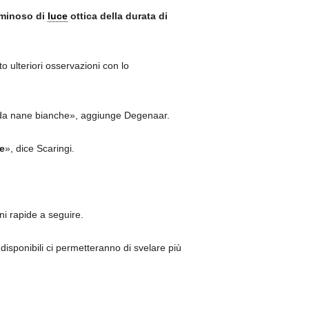
minoso di
luce
ottica della durata di
 ulteriori osservazioni con lo
ti da nane bianche», aggiunge Degenaar.
e
», dice Scaringi.
ni rapide a seguire.
 disponibili ci permetteranno di svelare più