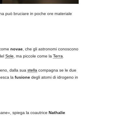
scuna può bruciare in poche ore materiale
e come
novae
, che gli astronomi conoscono
del
Sole
, ma piccole come la
Terra
.
geno, dalla sua
stella
compagna se le due
nesca la
fusione
degli atomi di idrogeno in
mane», spiega la coautrice
Nathalie