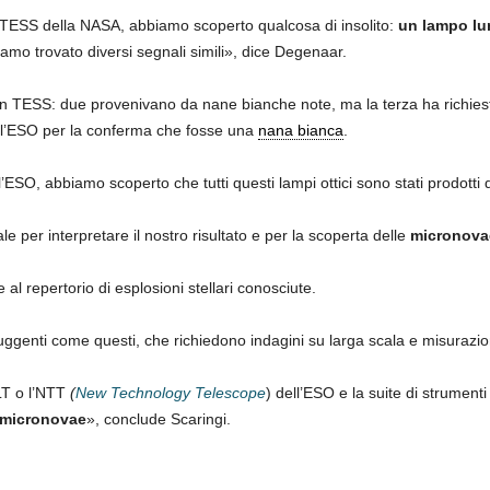
a TESS della NASA, abbiamo scoperto qualcosa di insolito:
un lampo lu
amo trovato diversi segnali simili», dice Degenaar.
 TESS: due provenivano da nane bianche note, ma la terza ha richiesto
l’ESO per la conferma che fosse una
nana bianca
.
’ESO, abbiamo scoperto che tutti questi lampi ottici sono stati prodot
per interpretare il nostro risultato e per la scoperta delle
micronova
al repertorio di esplosioni stellari conosciute.
sfuggenti come questi, che richiedono indagini su larga scala e misurazio
LT o l’NTT
(
New Technology Telescope
) dell’ESO e la suite di strumenti
 micronovae
», conclude Scaringi.