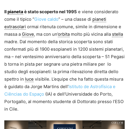
Il
pianeta
è stato scoperto nel 1995
e viene considerato
come il tipico “
Giove caldo
” – una classe di
pianeti
extrasolari
ormai ritenuta comune, simile in dimensione e
massa a
Giove
, ma con un’
orbita
molto più vicina alla
stella
madre. Dal momento della storica scoperta sono stati
confermati più di 1900 esopianeti in 1200 sistemi planetari,
ma – nel ventesimo anniversario della scoperta – 51 Pegasi
b torna in pista per segnare una pietra miliare per lo
studio degli esopianeti: la prima rilevazione diretta dello
spettro in
luce
visibile. L’equipe che ha fatto questa misura
è guidato da Jorge Martins dell’
Istituto de Astrofísica e
Ciências do Espaço
(IA) e dell’Universidade do Porto,
Portogallo, al momento studente di Dottorato presso l’ESO
in Cile.