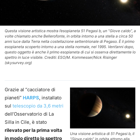
Questa visione artistica mostra l’esopianeta 51 Pegasi b, un “Giove caldo”, a
volte chiamato anche Bellerofonte, in orbita intorno a una stella a circa 50
anni luce dalla Terra nella costellazione settentrionale di Pegaso. È il primo
esopianeta scoperto intorno a una stella normale, nel 1995. Vent’anni dopo,
questo oggetto è anche il primo esopianeta di cui si osserva direttamente lo
spettro in luce visibile. Crediti: ESO/M. Kornmesser/Nick Risinger
(skysurvey.org)
Grazie al “cacciatore di
pianeti”
HARPS
, installato
sul
telescopio da 3,6 metri
dell’Osservatorio di La
Silla in Cile, è stato
rilevato per la prima volta
Una visione artistica di 51 Pegasi b, il
in modo diretto lo spettro
“Giove caldo” in orbita attorno alla