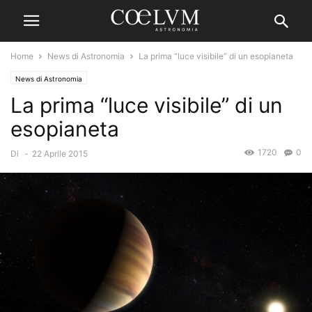
Home
News di Astronomia
La prima “luce visibile” di un esopianeta
News di Astronomia
La prima “luce visibile” di un
esopianeta
1720
0
Di
-
22 Aprile 2015