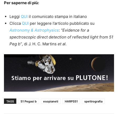
Per saperne di più:
Leggi
QUI
il comunicato stampa in italiano
Clicca
QUI
per leggere l’articolo pubblicato su
Astronomy & Astrophysics
:
“Evidence for a
spectroscopic direct detection of reflected light from 51
Peg b”
, di J. H. C. Martins
et al.
TAGS
51 Pegasi b
esopianeti
HARPS51
spettrografia