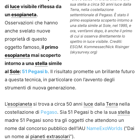
sua stella a circa 50 anni luce dalla
di
luce
visibile riflessa da
Terra, nella costellazione
un
esopianeta
.
settentrionale di Pegaso. È stato il
primo esopianeta scoperto intorno a
Osservazioni che hanno
una stella simile al Sole, nel 1995, e
anche svelato nuove
ora, vent’anni dopo, è anche il primo
di cui si osserva direttamente lo
proprietà di questo
spettro in luce visibile. Crediti:
oggetto famoso,
il primo
ESO/M. Kornmesser/Nick Risinger
(skysurvey.org)
esopianeta
mai scoperto
intorno a una
stella
simile
al
Sole
:
51 Pegasi b
. Il risultato promette un brillante futuro
a questa tecnica, in particolare con l’avvento degli
strumenti di nuova generazione.
L’
esopianeta
si trova a circa 50 anni
luce
dalla
Terra
nella
costellazione di
Pegaso
. Sia 51 Pegasi b che la sua
stella
madre 51 Pegasi sono tra gli oggetti che attendono un
nome dal concorso pubblico dell’IAU
NameExoWorlds
(“Dai
un nome ai
pianeti extrasolari
”).