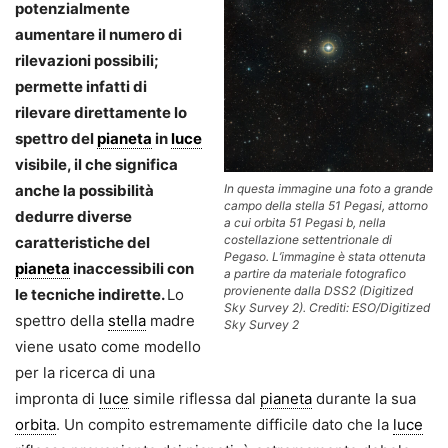
potenzialmente
aumentare il numero di
rilevazioni possibili;
permette infatti di
rilevare direttamente lo
spettro del
pianeta
in
luce
visibile, il che significa
In questa immagine una foto a grande
anche la possibilità
campo della stella 51 Pegasi, attorno
dedurre diverse
a cui orbita 51 Pegasi b, nella
costellazione settentrionale di
caratteristiche del
Pegaso. L’immagine è stata ottenuta
pianeta
inaccessibili con
a partire da materiale fotografico
provienente dalla DSS2 (Digitized
le tecniche indirette.
Lo
Sky Survey 2). Crediti: ESO/Digitized
spettro della
stella
madre
Sky Survey 2
viene usato come modello
per la ricerca di una
impronta di
luce
simile riflessa dal
pianeta
durante la sua
orbita
. Un compito estremamente difficile dato che la
luce