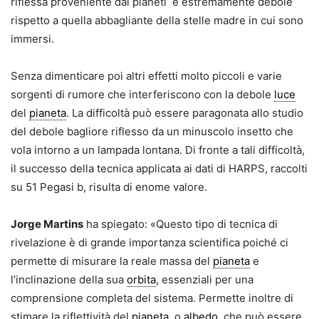
riflessa proveniente dai pianeti è estremamente debole
rispetto a quella abbagliante della stelle madre in cui sono
immersi.
Senza dimenticare poi altri effetti molto piccoli e varie
sorgenti di rumore che interferiscono con la debole
luce
del
pianeta
. La difficoltà può essere paragonata allo studio
del debole bagliore riflesso da un minuscolo insetto che
vola intorno a un lampada lontana. Di fronte a tali difficoltà,
il successo della tecnica applicata ai dati di HARPS, raccolti
su 51 Pegasi b, risulta di enome valore.
Jorge Martins
ha spiegato: «Questo tipo di tecnica di
rivelazione è di grande importanza scientifica poiché ci
permette di misurare la reale massa del
pianeta
e
l’inclinazione della sua
orbita
, essenziali per una
comprensione completa del sistema. Permette inoltre di
stimare la riflettività del
pianeta
, o
albedo
, che può essere