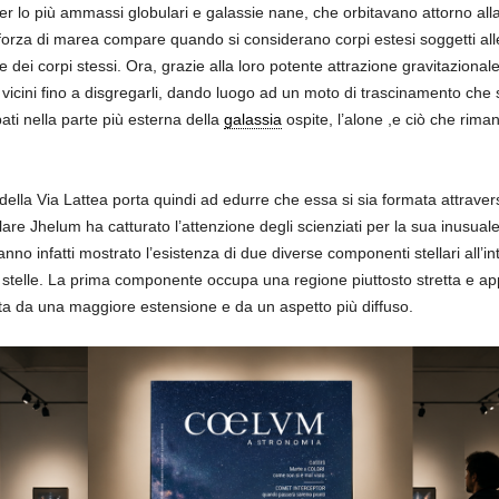
ti, per lo più ammassi globulari e galassie nane, che orbitavano attorno all
 forza di marea compare quando si considerano corpi estesi soggetti alle 
 dei corpi stessi. Ora, grazie alla loro potente attrazione gravitazionale
 vicini fino a disgregarli, dando luogo ad un moto di trascinamento che sp
ati nella parte più esterna della
galassia
ospite, l’alone ,e ciò che riman
ne della Via Lattea porta quindi ad edurre che essa si sia formata attravers
lare Jhelum ha catturato l’attenzione degli scienziati per la sua inusuale
anno infatti mostrato l’esistenza di due diverse componenti stellari all’i
o stelle. La prima componente occupa una regione piuttosto stretta e ap
zata da una maggiore estensione e da un aspetto più diffuso.