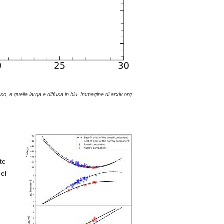
o, e quella larga e diffusa in blu. Immagine di arxiv.org.
te
el