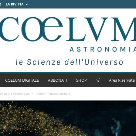
R
LA RIVISTA
COELUM DIGITALE
ABBONATI
SHOP
🛒
Area Riservata
ofisica e Cosmologia
Jhelum: il flusso stellare