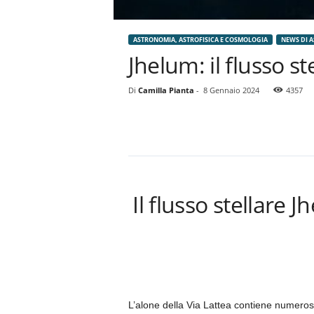
ASTRONOMIA, ASTROFISICA E COSMOLOGIA
NEWS DI 
Jhelum: il flusso st
Di
Camilla Pianta
-
8 Gennaio 2024
4357
Il flusso stellare 
L’alone della Via Lattea contiene numerose