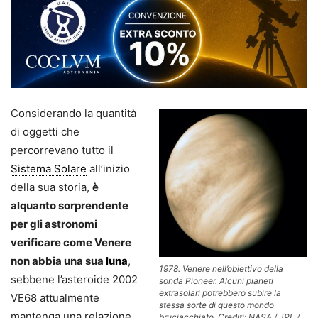
Considerando la quantità
di oggetti che
percorrevano tutto il
Sistema Solare
all’inizio
della sua storia,
è
alquanto sorprendente
per gli astronomi
verificare come Venere
non abbia una sua
luna
,
1978. Venere nell’obiettivo della
sebbene l’asteroide 2002
sonda Pioneer. Alcuni pianeti
extrasolari potrebbero subire la
VE68 attualmente
stessa sorte di questo mondo
mantenga una relazione
bruciacchiato. Crediti: NASA / JPL /