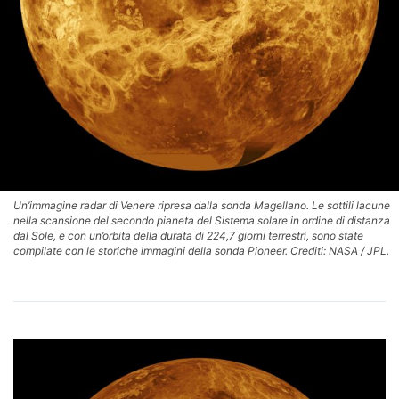
Un’immagine radar di Venere ripresa dalla sonda Magellano. Le sottili lacune
nella scansione del secondo pianeta del Sistema solare in ordine di distanza
dal Sole, e con un’orbita della durata di 224,7 giorni terrestri, sono state
compilate con le storiche immagini della sonda Pioneer. Crediti: NASA / JPL.