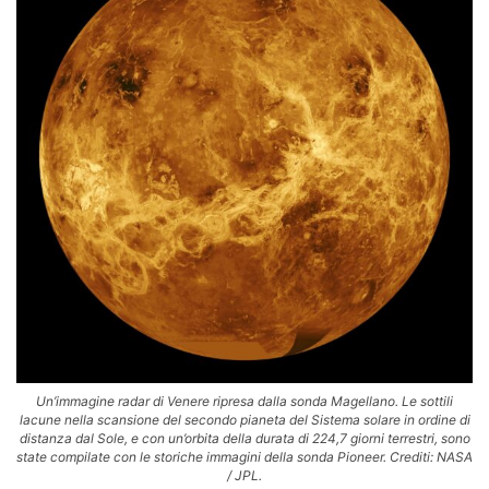
Un’immagine radar di Venere ripresa dalla sonda Magellano. Le sottili
lacune nella scansione del secondo pianeta del Sistema solare in ordine di
distanza dal Sole, e con un’orbita della durata di 224,7 giorni terrestri, sono
state compilate con le storiche immagini della sonda Pioneer. Crediti: NASA
/ JPL.