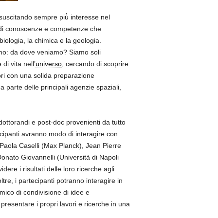
 suscitando sempre più̀ interesse nel
o di conoscenze e competenze che
 biologia, la chimica e la geologia.
Uomo: da dove veniamo? Siamo soli
di vita nell’
universo
, cercando di scoprire
ori con una solida preparazione
da parte delle principali agenzie spaziali,
 dottorandi e post-doc provenienti da tutto
tecipanti avranno modo di interagire con
 Paola Caselli (Max Planck), Jean Pierre
nato Giovannelli (Università di Napoli
re i risultati delle loro ricerche agli
ltre, i partecipanti potranno interagire in
ico di condivisione di idee e
 presentare i propri lavori e ricerche in una