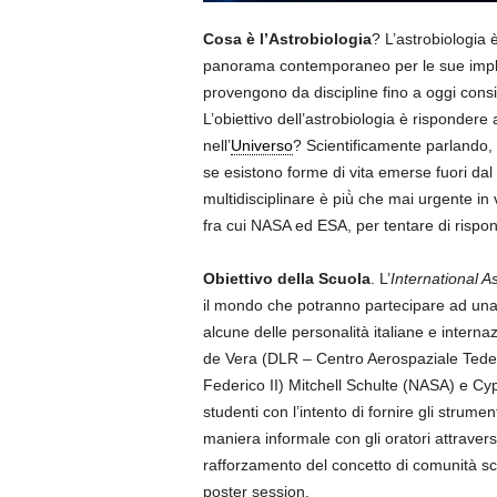
Cosa è l’Astrobiologia
? L’astrobiologia 
panorama contemporaneo per le sue implic
provengono da discipline fino a oggi consi
L’obiettivo dell’astrobiologia è risponde
nell’
Universo
? Scientificamente parlando, si
se esistono forme di vita emerse fuori dal
multidisciplinare è più̀ che mai urgente in
fra cui NASA ed ESA, per tentare di risp
Obiettivo della Scuola
. L’
International A
il mondo che potranno partecipare ad una se
alcune delle personalità italiane e intern
de Vera (DLR – Centro Aerospaziale Tedesc
Federico II) Mitchell Schulte (NASA) e Cypr
studenti con l’intento di fornire gli strume
maniera informale con gli oratori attrave
rafforzamento del concetto di comunità scien
poster session.