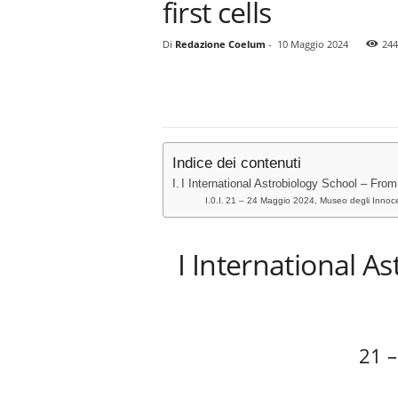
first cells
Di
Redazione Coelum
-
10 Maggio 2024
244
Indice dei contenuti
I International Astrobiology School – From i
21 – 24 Maggio 2024, Museo degli Innoce
I International A
21 –