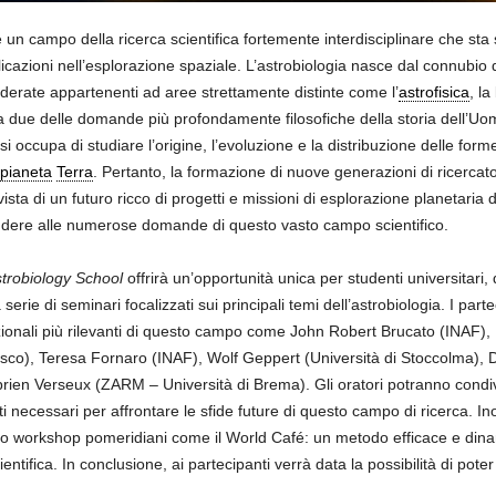
è un campo della ricerca scientifica fortemente interdisciplinare che sta
azioni nell’esplorazione spaziale. L’astrobiologia nasce dal connubi
derate appartenenti ad aree strettamente distinte come l’
astrofisica
, la
re a due delle domande più profondamente filosofiche della storia dell’
 occupa di studiare l’origine, l’evoluzione e la distribuzione delle forme 
pianeta
Terra
. Pertanto, la formazione di nuove generazioni di ricercat
 vista di un futuro ricco di progetti e missioni di esplorazione planetaria 
ondere alle numerose domande di questo vasto campo scientifico.
strobiology School
offrirà un’opportunità unica per studenti universitari,
rie di seminari focalizzati sui principali temi dell’astrobiologia. I par
azionali più rilevanti di questo campo come John Robert Brucato (INAF),
o), Teresa Fornaro (INAF), Wolf Geppert (Università di Stoccolma), Do
ien Verseux (ZARM – Università di Brema). Gli oratori potranno condivide
nti necessari per affrontare le sfide future di questo campo di ricerca. Ino
rso workshop pomeridiani come il World Café: un metodo efficace e dinam
tifica. In conclusione, ai partecipanti verrà data la possibilità di poter