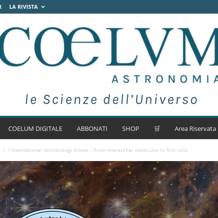
R
LA RIVISTA
COELUM DIGITALE
ABBONATI
SHOP
🛒
Area Riservata
I International Astrobiology School – From interstellar molecules to first cells