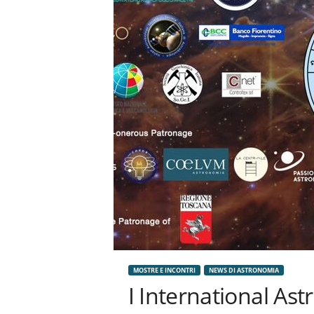
n
o
m
i
a
MOSTRE E INCONTRI
NEWS DI ASTRONOMIA
I International Ast