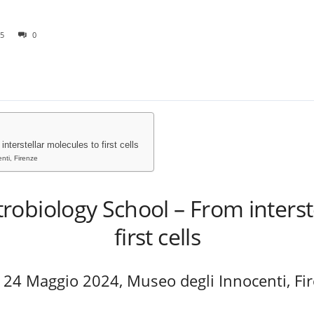
5
0
nterstellar molecules to first cells
nti, Firenze
strobiology School – From interst
first cells
 24 Maggio 2024, Museo degli Innocenti, Fi