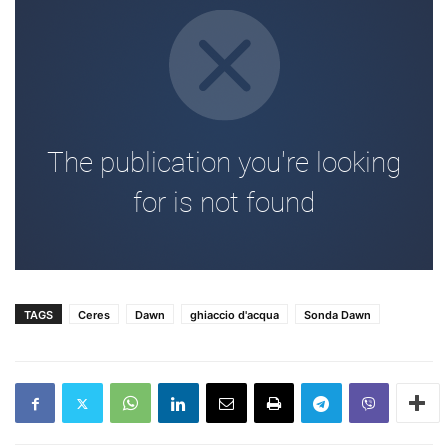
TAGS
Ceres
Dawn
ghiaccio d'acqua
Sonda Dawn