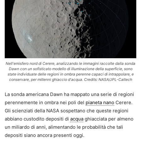
Nell'emisfero nord di Cerere, analizzando le immagini raccolte dalla sonda
Dawn con un sofisticato modello di illuminazione della superficie, sono
state individuate delle regioni in ombra perenne capaci di intrappolare, e
conservare, per millenni ghiaccio d'acqua. Credits: NASA/JPL-Caltech
La sonda americana Dawn ha mappato una serie di regioni
perennemente in ombra nei poli del
pianeta nano
Cerere.
Gli scienziati della NASA sospettano che queste regioni
abbiano custodito depositi di
acqua
ghiacciata per almeno
un miliardo di anni, alimentando le probabilità che tali
depositi siano ancora presenti oggi.