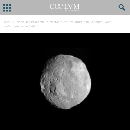
Home
News di Astronomia
Vesta: la cattura orbitale della sonda Dawn
confermata per le 3:00 di...