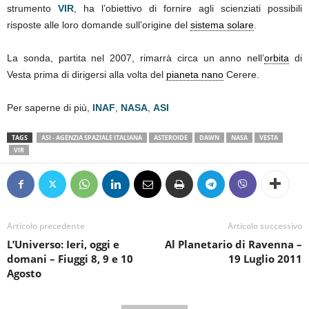
strumento
VIR
, ha l’obiettivo di fornire agli scienziati possibili
risposte alle loro domande sull’origine del
sistema solare
.
La sonda, partita nel 2007, rimarrà circa un anno nell’
orbita
di
Vesta prima di dirigersi alla volta del
pianeta nano
Cerere.
Per saperne di più,
INAF
,
NASA
,
ASI
TAGS
ASI - AGENZIA SPAZIALE ITALIANA
ASTEROIDE
DAWN
NASA
VESTA
VIR
Articolo precedente
Articolo successivo
L’Universo: Ieri, oggi e
Al Planetario di Ravenna –
domani – Fiuggi 8, 9 e 10
19 Luglio 2011
Agosto