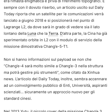
era rimasta enigmatica e priva di riferimenti topografici. E
sempre con il dovuto riserbo, un articolo uscito sul Daily
Today riporta che un satellite per le comunicazioni verrà
lanciato a giugno 2018 e si posizionerà nel punto di
Lagrange L2, da dove sarà in grado di vedere sia il lato
lontano della
Luna
che la
Terra
.
D
’altra parte, la Cina ha già
sperimentato orbite in L2 con il modulo di servizio della
missione dimostrativa Chang’e-5-T1.
Non si hanno informazioni sul payload se non che
“Chang’e-4 sarà molto simile a Chang’e-3 nella struttura
ma potrà gestire più strumenti”, come citato da Xinhua
news. L’articolo del Daily Today, inoltre, sembra accennare
ad un coinvolgimento pubblico di Enti, Università, aspiranti
scienziati… sicuramente un approccio nuovo per gli
standard cinesi.
Nel 2013 Yutu, il piccolo rover della missione Chang’e 3,