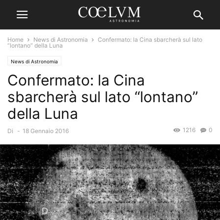
Home
News di Astronomia
Confermato: la Cina sbarcherà sul lato
“lontano” della Luna
News di Astronomia
Confermato: la Cina
sbarcherà sul lato “lontano”
della Luna
1216
0
Di
-
18 Gennaio 2016