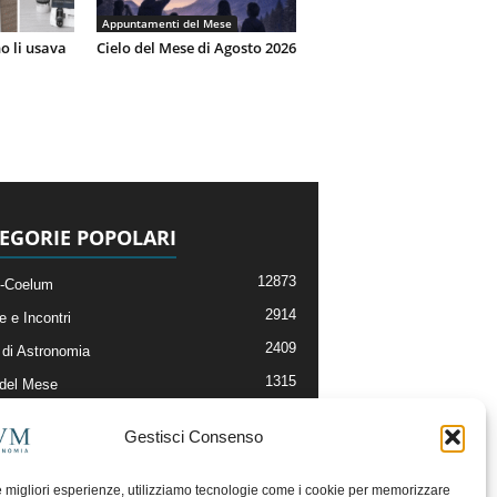
Appuntamenti del Mese
o li usava
Cielo del Mese di Agosto 2026
EGORIE POPOLARI
12873
-Coelum
2914
e e Incontri
2409
di Astronomia
1315
 del Mese
365
nomia, Astrofisica e Cosmologia
Gestisci Consenso
268
li e Risorse On-Line
192
og della Redazione
le migliori esperienze, utilizziamo tecnologie come i cookie per memorizzare