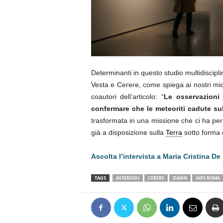
Determinanti in questo studio multidiscipli
Vesta e Cerere, come spiega ai nostri mi
coautori dell’articolo: “
Le osservazioni 
confermare che le meteoriti cadute su
trasformata in una missione che ci ha per
già a disposizione sulla
Terra
sotto forma d
Ascolta l’intervista a Maria Cristina D
TAGS
ASTEROIDI
CERERE
DAWN
IAPS ROMA