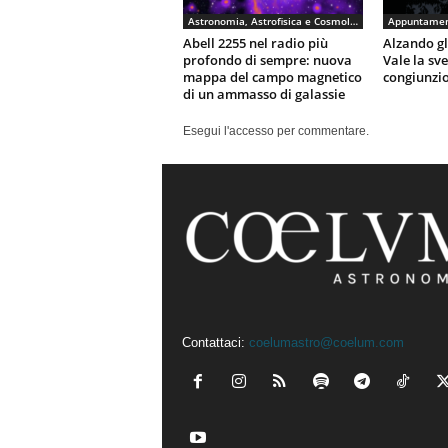
Astronomia, Astrofisica e Cosmologia
Appuntamen
Abell 2255 nel radio più
Alzando gli
profondo di sempre: nuova
Vale la sv
mappa del campo magnetico
congiunzio
di un ammasso di galassie
Esegui l'accesso per commentare.
Contattaci:
coelumastro@coelum.com