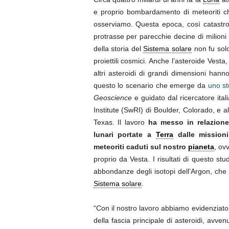
e proprio bombardamento di meteoriti ch
osserviamo. Questa epoca, così catastrof
protrasse per parecchie decine di milioni
della storia del
Sistema solare
non fu solo 
proiettili cosmici. Anche l’asteroide Vesta
altri asteroidi di grandi dimensioni hann
questo lo scenario che emerge da
uno st
Geoscience
e guidato dal ricercatore ita
Institute (SwRI) di Boulder, Colorado, e 
Texas. Il lavoro
ha messo in relazione
lunari portate a
Terra
dalle missioni 
meteoriti caduti sul nostro
pianeta
, ov
proprio da Vesta. I risultati di questo st
abbondanze degli isotopi dell’Argon, che
Sistema solare
.
“Con il nostro lavoro abbiamo evidenziato
della fascia principale di asteroidi, avven