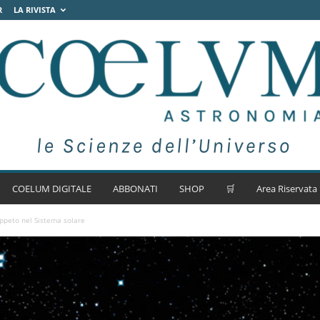
R
LA RIVISTA
COELUM DIGITALE
ABBONATI
SHOP
🛒
Area Riservata
peto nel Sistema solare