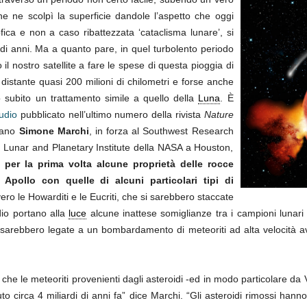
e ne scolpì la superficie dandole l’aspetto che oggi
ica e non a caso ribattezzata ‘cataclisma lunare’, si
 di anni. Ma a quanto pare, in quel turbolento periodo
il nostro satellite a fare le spese di questa pioggia di
, distante quasi 200 milioni di chilometri e forse anche
o subito un trattamento simile a quello della
Luna
. È
udio
pubblicato nell’ultimo numero della rivista
Nature
liano
Simone Marchi
, in forza al Southwest Research
al Lunar and Planetary Institute della NASA a Houston,
 per la prima volta alcune proprietà delle rocce
Apollo con quelle di alcuni particolari tipi di
vero le Howarditi e le Eucriti, che si sarebbero staccate
udio portano alla
luce
alcune inattese somiglianze tra i campioni lunari 
 sarebbero legate a un bombardamento di meteoriti ad alta velocità av
 che le meteoriti provenienti dagli asteroidi -ed in modo particolare d
uto circa 4 miliardi di anni fa” dice Marchi. “Gli asteroidi rimossi hanno