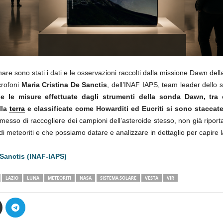
nare sono stati i dati e le osservazioni raccolti dalla missione Dawn dell
crofoni
Maria Cristina De Sanctis
, dell’INAF IAPS, team leader dello 
e le misure effettuate dagli strumenti della sonda Dawn, tra
lla
terra
e classificate come Howarditi ed Eucriti si sono staccat
messo di raccogliere dei campioni dell’asteroide stesso, non già ripor
i meteoriti e che possiamo datare e analizzare in dettaglio per capire la
e Sanctis (INAF-IAPS)
LAZIO
LUNA
METEORITI
NASA
SISTEMA SOLARE
VESTA
VIR