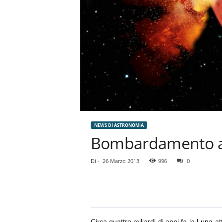
NEWS DI ASTRONOMIA
Bombardamento a 
Di
-
26 Marzo 2013
996
0
Circa quattro miliardi di anni fa la
Luna
at