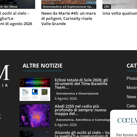
ti del Mese
Astronautica ed Esplorazione Spaziale
280
 occhi al cielo –
News da Marte #45: un mare
Una volta qualcun
eglia?Le
di poligoni, Curiosity risale
ni di agosto 2026
Valle Grande
ALTRE NOTIZIE
CAT
Photo
Eclissi totale di Sole 2026: gli
strumenti del Time Baseline
Team...
Mostr
Astrotecnica e Osservazione
News 
6 Agosto 2026
Abell 2255 nel radio più
Cielo
profondo di sempre: nuova
mappa del...
Astro
Astronomia, Astrofisica e Cosmologia
Artico
6 Agosto 2026
Alzando gli occhi al cielo – Vale
Il Bl
Per fornire 
la sveglia?Le congiunzioni di...