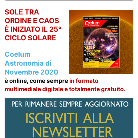
SOLE TRA
ORDINE E CAOS
È INIZIATO IL 25°
CICLO SOLARE
Coelum
Astronomia di
Novembre 2020
è online, come sempre
in formato
multimediale
digitale e totalmente gratuito.