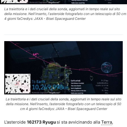
La traiettoria e i dati cruciali della sonda, aggiornati in tempo reale sul sito
della missione. Nell'inserto, l'asteroide fotografato con un telescopio di 50 cm
4 giorni faCrediys: JAXA - Bisei Spaceguard Center
La traiettoria e i dati cruciali della sonda, aggiornati in tempo reale sul sito
della missione. Nell’inserto, l’asteroide fotografato con un telescopio di 50
cm 4 giorni faCrediys: JAXA – Bisei Spaceguard Center
L’asteroide
162173 Ryugu
si sta avvicinando alla
Terra
,