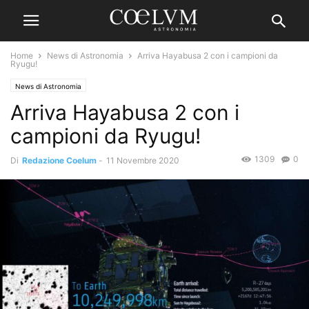
Home
News di Astronomia
Arriva Hayabusa 2 con i campioni da
Ryugu!
News di Astronomia
Arriva Hayabusa 2 con i
campioni da Ryugu!
1309
0
Di
Redazione Coelum
-
11 Novembre 2020