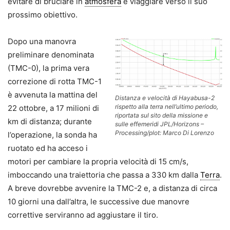
evitare di bruciare in
atmosfera
e viaggiare verso il suo
prossimo obiettivo.
Dopo una manovra
preliminare denominata
(TMC-0), la prima vera
correzione di rotta TMC-1
è avvenuta la mattina del
Distanza e velocità di Hayabusa-2
rispetto alla terra nell’ultimo periodo,
22 ottobre, a 17 milioni di
riportata sul sito della missione e
km di distanza; durante
sulle effemeridi JPL/Horizons –
Processing/plot: Marco Di Lorenzo
l’operazione, la sonda ha
ruotato ed ha acceso i
motori per cambiare la propria velocità di 15 cm/s,
imboccando una traiettoria che passa a 330 km dalla
Terra
.
A breve dovrebbe avvenire la TMC-2 e, a distanza di circa
10 giorni una dall’altra, le successive due manovre
correttive serviranno ad aggiustare il tiro.