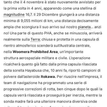
tanto che il 4 novembre è stato nuovamente avvistato per
la prima volta in 4 anni, apparendo come una stellina di
magnitudine
16,7. Il 29 Dicembre giungerà a una distanza
minima di 9,055 milioni di km, una distanza decisamente
ampia che scongiura il suo arrivo sul nostro
pianeta
… anzi
no! Una parte di questo PHA, anche se minuscola, arriverà
realmente sulla
Terra
; chiusa e protetta in una capsula di
rientro atmosferico scenderà sull’Australia centrale,
nella
Woomera Prohibited Area
, un’importante
struttura aerospaziale militare e civile. L’operazione
ricalcherà quanto già fatto dalla prima capsula rilasciata
della sorella Hayabusa che, 10 anni fa, riportò campioni di
polvere dall’asteroide
Itokawa.
Per riuscire nell’impresa, il
team di navigazione ha programmato una serie di
progressive correzioni di rotta, ben cinque dopo le quali la
capsula verrà rilasciata e proseguirà per inerzia, mentre la
sonda madre farà una ulteriore manovra diversiva onde