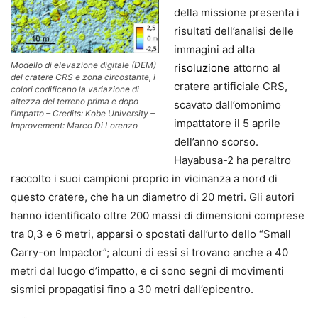
della missione presenta i
risultati dell’analisi delle
immagini ad alta
Modello di elevazione digitale (DEM)
risoluzione
attorno al
del cratere CRS e zona circostante, i
cratere artificiale CRS,
colori codificano la variazione di
altezza del terreno prima e dopo
scavato dall’omonimo
l’impatto – Credits: Kobe University –
impattatore il 5 aprile
Improvement: Marco Di Lorenzo
dell’anno scorso.
Hayabusa-2 ha peraltro
raccolto i suoi campioni proprio in vicinanza a nord di
questo cratere, che ha un diametro di 20 metri. Gli autori
hanno identificato oltre 200 massi di dimensioni comprese
tra 0,3 e 6 metri, apparsi o spostati dall’urto dello “Small
Carry-on Impactor”; alcuni di essi si trovano anche a 40
metri dal luogo
d
’impatto, e ci sono segni di movimenti
sismici propagatisi fino a 30 metri dall’epicentro.