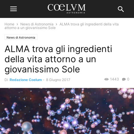
Home
News di Astronomia
ALMA trova gli ingredienti della vita
attorno a un giovanissimo Sole
News di Astronomia
ALMA trova gli ingredienti
della vita attorno a un
giovanissimo Sole
1443
0
Di
Redazione Coelum
-
8 Giugno 2017