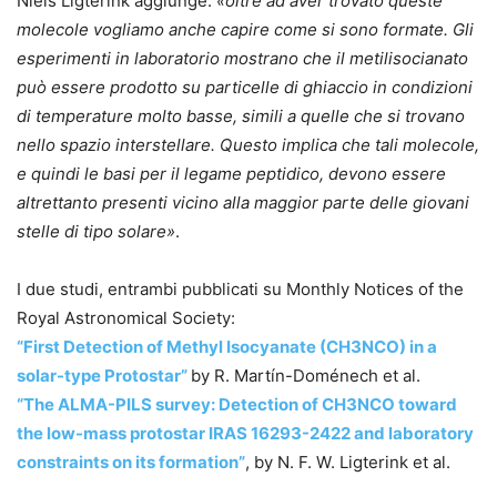
Niels Ligterink aggiunge:
«oltre ad aver trovato queste
molecole vogliamo anche capire come si sono formate. Gli
esperimenti in laboratorio mostrano che il metilisocianato
può essere prodotto su particelle di ghiaccio in condizioni
di temperature molto basse, simili a quelle che si trovano
nello spazio interstellare. Questo implica che tali molecole,
e quindi le basi per il legame peptidico, devono essere
altrettanto presenti vicino alla maggior parte delle giovani
stelle di tipo solare»
.
I due studi, entrambi pubblicati su Monthly Notices of the
Royal Astronomical Society:
“First Detection of Methyl Isocyanate (CH3NCO) in a
solar-type Protostar”
by R. Martín-Doménech et al.
“The ALMA-PILS survey: Detection of CH3NCO toward
the low-mass protostar IRAS 16293-2422 and laboratory
constraints on its formation”
, by N. F. W. Ligterink et al.