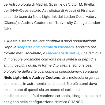
de Astrobiología di Madrid, Spain, e da Víctor M. Rivilla,
dell’INAF-Osservatorio Astrofisico di Arcetri di Firenze; il
secondo team da Niels Ligterink del Leiden Observatory
(Olanda) e Audrey Coutens dell’University College London
(UK).
«
Questo sistema stellare continua a darci soddisfazioni!
Dopo la
scoperta di molecole di zucchero
, abbiamo ora
trovato metilisocianato, o
isocianato di metile
, una famiglia
di molecole organiche coinvolta nella sintesi di peptidi e
amminoacidi, i quali, in forma di proteine, sono le basi
biologiche della vita così come la conosciamo
», spiegano
Niels Ligterink
e
Audrey Coutens
. Una
molecola
organica
complessa, in astronomia, consiste di 6 o più atomi dove
almeno uno di questi sia un atomo di carbonio. Il
metilisocianato infatti contiene carbonio, idrogeno, azoto e
ossigeno nella configurazione chimica CH3NCO.