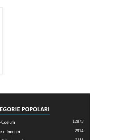
EGORIE POPOLARI
12873
-Coelum
2914
e e Incontri