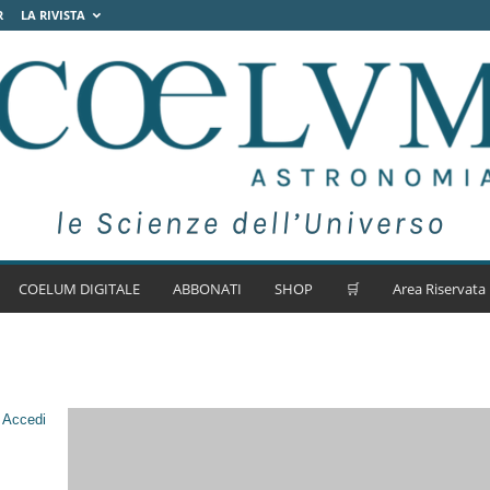
R
LA RIVISTA
COELUM DIGITALE
ABBONATI
SHOP
🛒
Area Riservata
.
Accedi