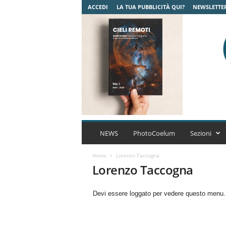
ACCEDI
LA TUA PUBBLICITÀ QUI?
NEWSLETTE
C
o
NEWS
PhotoCoelum
Sezioni
e
l
Home
Lorenzo Taccogna
u
Lorenzo Taccogna
m
A
Devi essere loggato per vedere questo menu
s
t
r
o