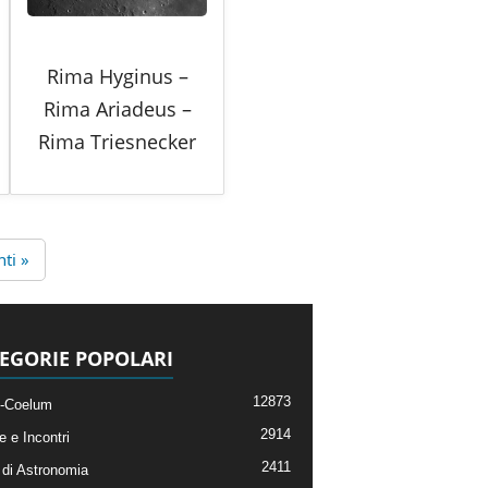
Rima Hyginus –
Rima Ariadeus –
Rima Triesnecker
ti »
EGORIE POPOLARI
12873
-Coelum
2914
e e Incontri
2411
di Astronomia