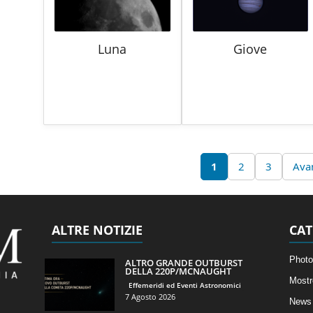
Luna
Giove
1
2
3
Avan
ALTRE NOTIZIE
CAT
Photo
ALTRO GRANDE OUTBURST
DELLA 220P/MCNAUGHT
Mostr
Effemeridi ed Eventi Astronomici
7 Agosto 2026
News 