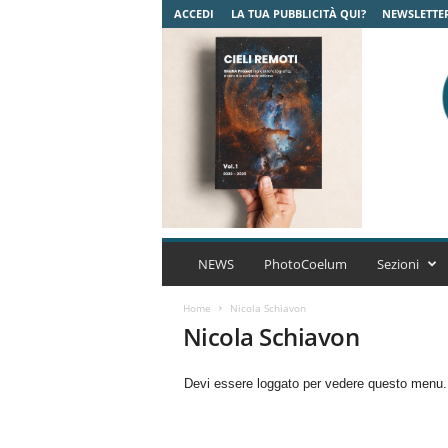
ACCEDI
LA TUA PUBBLICITÀ QUI?
NEWSLETTE
C
o
NEWS
PhotoCoelum
Sezioni
e
l
Home
Nicola Schiavon
u
Nicola Schiavon
m
A
Devi essere loggato per vedere questo menu
s
t
r
o