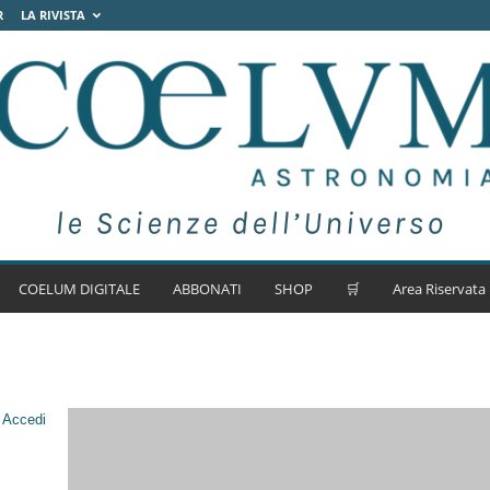
R
LA RIVISTA
COELUM DIGITALE
ABBONATI
SHOP
🛒
Area Riservata
.
Accedi