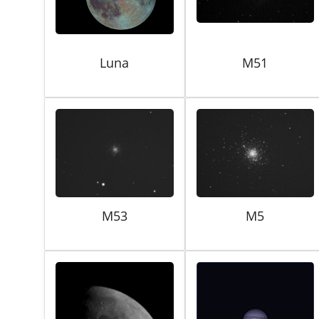
Luna
M51
M53
M5