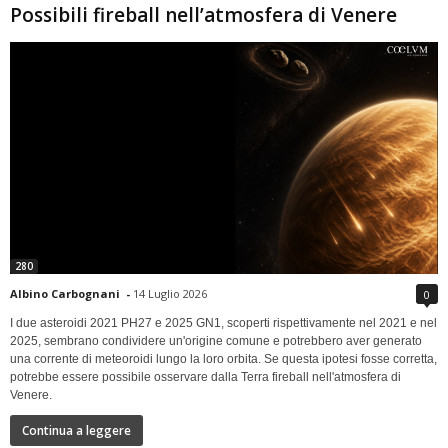
Possibili fireball nell’atmosfera di Venere
280
Albino Carbognani
-
14 Luglio 2026
0
I due asteroidi 2021 PH27 e 2025 GN1, scoperti rispettivamente nel 2021 e nel
2025, sembrano condividere un'origine comune e potrebbero aver generato
una corrente di meteoroidi lungo la loro orbita. Se questa ipotesi fosse corretta,
potrebbe essere possibile osservare dalla Terra fireball nell'atmosfera di
Venere.
Continua a leggere