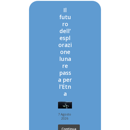
Il
futu
ro
dell’
espl
orazi
one
luna
re
pass
a per
l’Etn
a
7 Agosto
2026
Continua