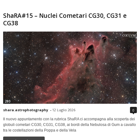
ShaRA#15 – Nuclei Cometari CG30, CG31 e
CG38
280
shara.astrophotography
-
12 Luglio 2026
0
Il nuovo appuntamento con la rubrica ShaRA ci accompagna alla scoperta dei
globuli cometari CG30, CG31, CG38, ai bordi della Nebulosa di Gum a cavallo
tra le costellazioni della Poppa e della Vela