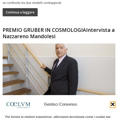
un confronto tra due modelli contrapposti.
Continua a leggere
PREMIO GRUBER IN COSMOLOGIAIntervista a
Nazzareno Mandolesi
280
Gestisci Consenso
Frida Paolella
-
16 Giugno 2026
0
Per fornire le migliori esperienze, utilizziamo tecnologie come i cookie per
Intervista al professor Nazzareno Mandolesi, tra i protagonisti della cosmologia