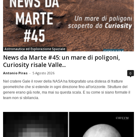
Astronautica ed Esplorazione Spaziale
News da Marte #45: un mare di poligoni,
Curiosity risale Valle...
Antonio Piras
-
5 Agosto 2026
0
Nel cratere Gale il rover della NASA ha fotografato una distesa di fratture
geometriche che si estende in ogni direzione fino all'orizzonte. Strutture del
genere erano già note, ma mai su questa scala. E su come si siano formate il
team non si sbilancia.