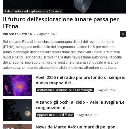
Astronautica ed Esplorazione Spaziale
Il futuro dell’esplorazione lunare passa per
l’Etna
Vincenzo Pettina
-
7 Agosto 2026
0
Sul vulcano Etna si è conclusa la campagna di test del rover omoniomo
(ETNA), sviluppato nell'ambito del programma italiano ULS per mettere a
punto tecnologie destinate all'esplorazione del Polo Sud lunare. Tra terreni
lavici e pendii accidentati, il rover ha testato navigazione autonoma, raccolta
della regolite, impiego di un drone, gestione di scenari di guasto e ricarica
automatica, simulando alcune delle sfide che dovrà affrontare sulla Luna
Abell 2255 nel radio più profondo di sempre:
nuova mappa del...
Astronomia, Astrofisica e Cosmologia
6 Agosto 2026
Alzando gli occhi al cielo – Vale la sveglia?Le
congiunzioni di...
Appuntamenti del Mese
5 Agosto 2026
News da Marte #45: un mare di poligoni,