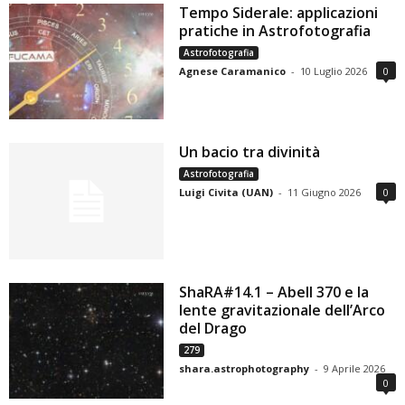
Tempo Siderale: applicazioni
pratiche in Astrofotografia
Astrofotografia
Agnese Caramanico
-
10 Luglio 2026
0
Un bacio tra divinità
Astrofotografia
Luigi Civita (UAN)
-
11 Giugno 2026
0
ShaRA#14.1 – Abell 370 e la
lente gravitazionale dell’Arco
del Drago
279
shara.astrophotography
-
9 Aprile 2026
0