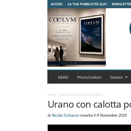
ACCEDI
LA TUA PUBBLICITÀ QUI?
NEWSLETTE
C
o
NEWS
PhotoCoelum
Sezioni
e
l
u
Home
>
Urano Con Calotta Polare Nord
Urano con calotta p
m
A
s
di
Nicola Schiavon
inserita il
8 Novembre 2019
t
r
o