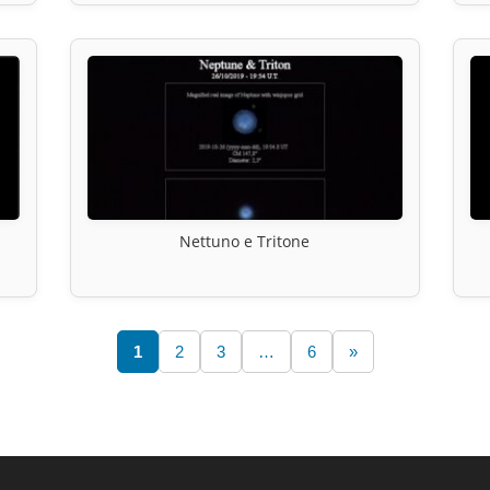
Nettuno e Tritone
1
2
3
…
6
»