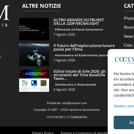
ALTRE NOTIZIE
CAT
Photo
ALTRO GRANDE OUTBURST
DELLA 220P/MCNAUGHT
Mostr
Effemeridi ed Eventi Astronomici
7 Agosto 2026
News 
Il futuro dell’esplorazione lunare
Cielo
passa per l’Etna
Astro
Astronautica ed Esplorazione Spaziale
7 Agosto 2026
Artico
Eclissi totale di Sole 2026: gli
Il Bl
Per fornire 
strumenti del Time Baseline
Team...
e/o accedere
Astrotecnica e Osservazione
permetterà d
6 Agosto 2026
sito. Non ac
caratteristic
Pubblicità:
ads@coelum.com
Gestisci serv
Copyright © 1997 - 2024 vietata la riproduzione.
CF/P.IVA/VAT.C IT.01988340434
Ac
Privacy Policy
Termini e Condizioni di Vendita
Diritto di r