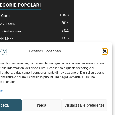
EGORIE POPOLARI
12873
-Coelum
2914
e e Incontri
2411
di Astronomia
1315
 del Mese
365
nomia, Astrofisica e Cosmologia
Gestisci Consenso
268
li e Risorse On-Line
192
og della Redazione
le migliori esperienze, utilizziamo tecnologie come i cookie per memorizzare
 alle informazioni del dispositivo. Il consenso a queste tecnologie ci
i elaborare dati come il comportamento di navigazione o ID unici su questo
consentire o ritirare il consenso può influire negativamente su alcune
he e funzioni.
izi
cetta
Nega
Visualizza le preferenze
ecesso
Regolamento uso sezione PhotoCoelum