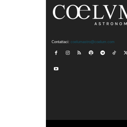
Contattaci:
coelumastro@coelum.com