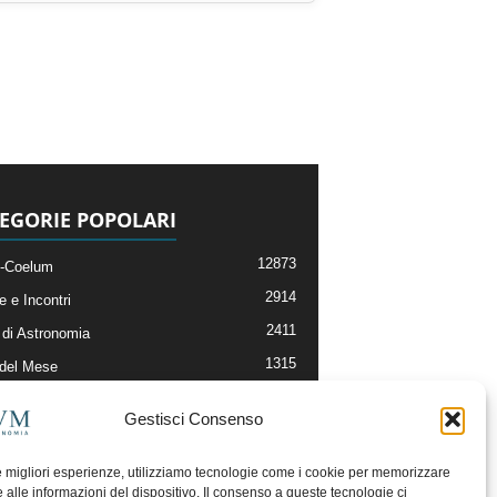
EGORIE POPOLARI
12873
-Coelum
2914
e e Incontri
2411
di Astronomia
1315
 del Mese
365
nomia, Astrofisica e Cosmologia
Gestisci Consenso
268
li e Risorse On-Line
192
og della Redazione
le migliori esperienze, utilizziamo tecnologie come i cookie per memorizzare
 alle informazioni del dispositivo. Il consenso a queste tecnologie ci