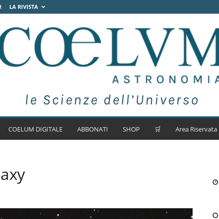
R
LA RIVISTA
COELUM DIGITALE
ABBONATI
SHOP
🛒
Area Riservata
laxy