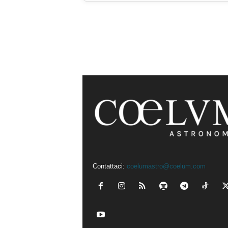
Contattaci:
coelumastro@coelum.com