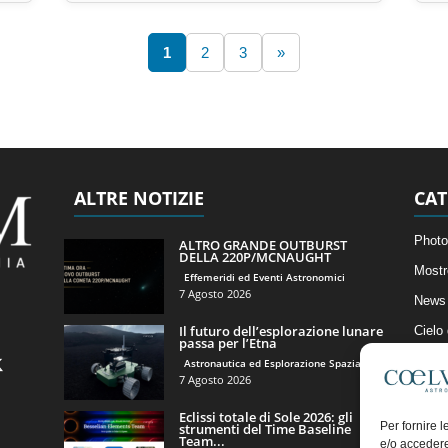
1
2
3
»
ALTRE NOTIZIE
CAT
Photo
ALTRO GRANDE OUTBURST
DELLA 220P/MCNAUGHT
Mostr
Effemeridi ed Eventi Astronomici
7 Agosto 2026
News 
Il futuro dell’esplorazione lunare
Cielo
passa per l’Etna
Astro
Astronautica ed Esplorazione Spaziale
7 Agosto 2026
Artico
Eclissi totale di Sole 2026: gli
Il Bl
Per fornire 
strumenti del Time Baseline
Team...
e/o accedere