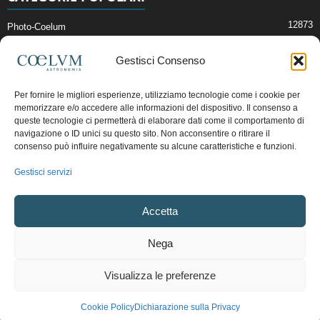
12873
Photo-Coelum
2914
Mostre e Incontri
Gestisci Consenso
2412
News di Astronomia
1315
Cielo del Mese
Per fornire le migliori esperienze, utilizziamo tecnologie come i cookie per
memorizzare e/o accedere alle informazioni del dispositivo. Il consenso a
365
Astronomia, Astrofisica e Cosmologia
queste tecnologie ci permetterà di elaborare dati come il comportamento di
268
Articoli e Risorse On-Line
navigazione o ID unici su questo sito. Non acconsentire o ritirare il
consenso può influire negativamente su alcune caratteristiche e funzioni.
192
Il Blog della Redazione
Gestisci servizi
Pubblicità:
ads@coelum.com
Accetta
Copyright © 1997 - 2024 vietata la riproduzione.
CF/P.IVA/VAT.C IT.01988340434
Nega
Privacy Policy
Termini e Condizioni di Vendita
Diritto di recesso
Visualizza le preferenze
Regolamento uso sezione PhotoCoelum
Regolamento Community e Aree di Discussione
Cookie Policy (UE)
Cookie Policy
Dichiarazione sulla Privacy