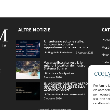
ALTRE NOTIZIE
CAT
Photo
Un autunno sotto le stelle:
concorsi, incontri e
appuntamenti patrocinati da...
Mostr
Il Blog della Redazione
9 Agosto 2026
News 
Vacanze Extraterrestri: le
Cielo
migliori location del nostro
Sistema Solare
Astro
Didattica e Divulgazione
Artico
8 Agosto 2026
IN AGGIORNAMENTO: ALTRO
Il Bl
Per fornire 
GRANDE OUTBURST DELLA
220P/MCNAUGHT
e/o accedere
Effemeridi ed Eventi Astronomici
permetterà d
7 Agosto 2026
sito. Non ac
caratteristic
Pubblicità:
ads@coelum.com