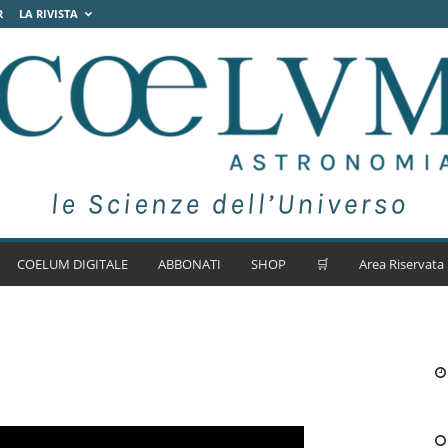
R
LA RIVISTA
COELUM DIGITALE
ABBONATI
SHOP
🛒
Area Riservata