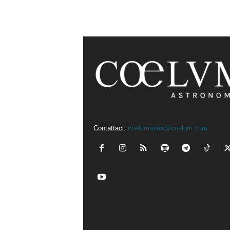
Contattaci:
coelumastro@coelum.com