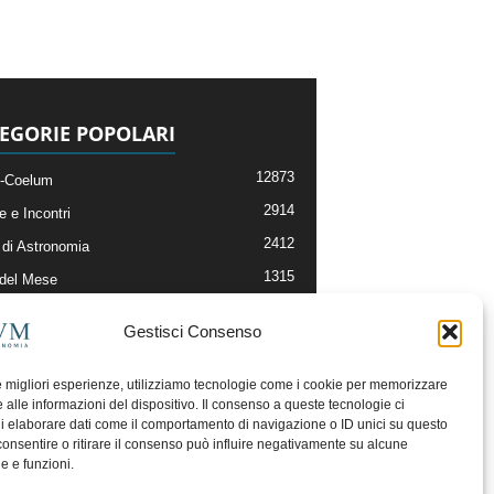
EGORIE POPOLARI
12873
-Coelum
2914
e e Incontri
2412
di Astronomia
1315
 del Mese
365
nomia, Astrofisica e Cosmologia
Gestisci Consenso
268
li e Risorse On-Line
193
og della Redazione
le migliori esperienze, utilizziamo tecnologie come i cookie per memorizzare
 alle informazioni del dispositivo. Il consenso a queste tecnologie ci
i elaborare dati come il comportamento di navigazione o ID unici su questo
consentire o ritirare il consenso può influire negativamente su alcune
he e funzioni.