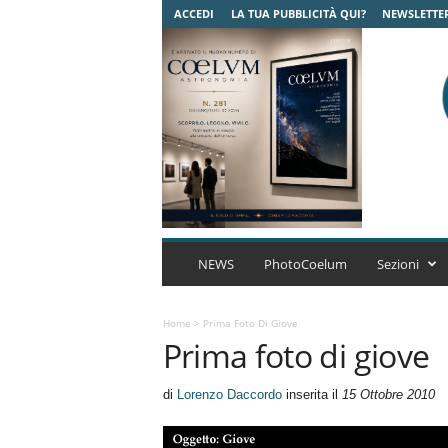
ACCEDI
LA TUA PUBBLICITÀ QUI?
NEWSLETTE
C
o
NEWS
PhotoCoelum
Sezioni
e
l
u
Home
>
Prima Foto Di Giove
Prima foto di giove
m
A
s
di
Lorenzo Daccordo
inserita il
15 Ottobre 2010
t
r
o