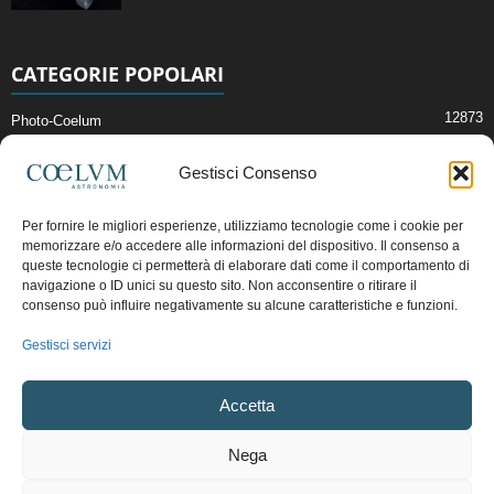
CATEGORIE POPOLARI
12873
Photo-Coelum
2914
Mostre e Incontri
Gestisci Consenso
2412
News di Astronomia
1315
Cielo del Mese
Per fornire le migliori esperienze, utilizziamo tecnologie come i cookie per
memorizzare e/o accedere alle informazioni del dispositivo. Il consenso a
365
Astronomia, Astrofisica e Cosmologia
queste tecnologie ci permetterà di elaborare dati come il comportamento di
268
Articoli e Risorse On-Line
navigazione o ID unici su questo sito. Non acconsentire o ritirare il
consenso può influire negativamente su alcune caratteristiche e funzioni.
192
Il Blog della Redazione
Gestisci servizi
Pubblicità:
ads@coelum.com
Accetta
Copyright © 1997 - 2024 vietata la riproduzione.
CF/P.IVA/VAT.C IT.01988340434
Nega