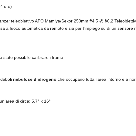
4 ore)
enze:
teleobiettivo APO Mamiya/Sekor 250mm f/4,5 @ f/6,2 Teleobiettivo 
ssa a fuoco automatica da remoto e sia per l’impiego su di un sensor
 stato possibile calibrare i frame
 deboli
nebulose
d
’idrogeno
che occupano tutta l’area intorno e a no
’area di circa: 5,7° x 16°