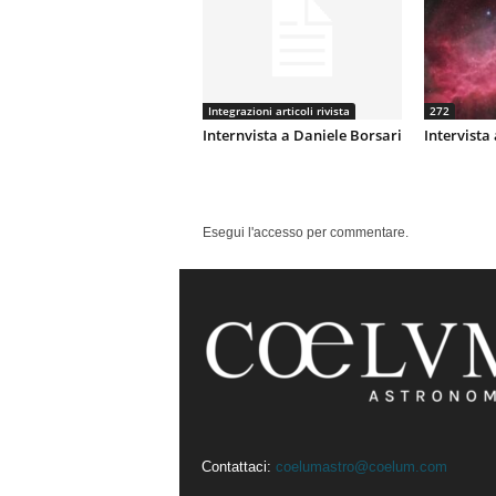
Integrazioni articoli rivista
272
Internvista a Daniele Borsari
Intervista
Esegui l'accesso per commentare.
Contattaci:
coelumastro@coelum.com