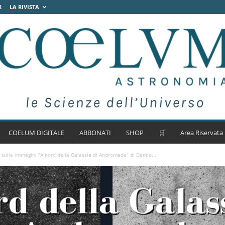
R
LA RIVISTA
COELUM DIGITALE
ABBONATI
SHOP
🛒
Area Riservata
i sulle immagini “A nord della Galassia di Andromeda” di Danilo...