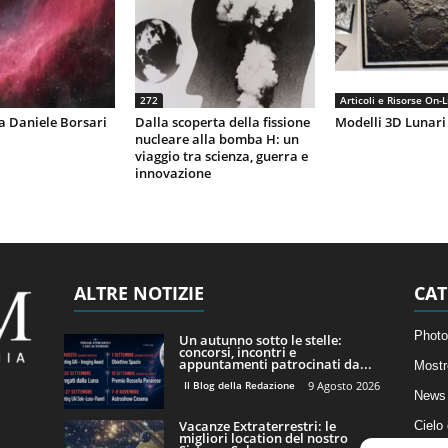
272
Articoli e Risorse On-L
 a Daniele Borsari
Dalla scoperta della fissione
Modelli 3D Lunari
nucleare alla bomba H: un
viaggio tra scienza, guerra e
innovazione
ALTRE NOTIZIE
CAT
Photo
Un autunno sotto le stelle:
concorsi, incontri e
appuntamenti patrocinati da...
Mostr
Il Blog della Redazione
9 Agosto 2026
News 
Vacanze Extraterrestri: le
Cielo
migliori location del nostro