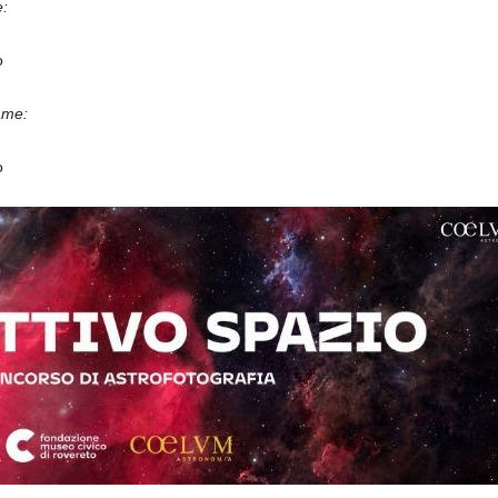
:
o
ame:
o