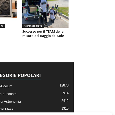
ine
Astrofotografia
Successo per il TEAM della
misura del Raggio del Sole
EGORIE POPOLARI
12873
-Coelum
2914
e e Incontri
2412
di Astronomia
1315
 del Mese