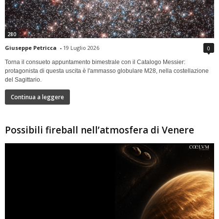
280
Giuseppe Petricca
-
19 Luglio 2026
0
Torna il consueto appuntamento bimestrale con il Catalogo Messier:
protagonista di questa uscita è l'ammasso globulare M28, nella costellazione
del Sagittario.
Continua a leggere
Possibili fireball nell’atmosfera di Venere