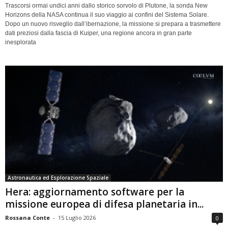
Trascorsi ormai undici anni dallo storico sorvolo di Plutone, la sonda New
Horizons della NASA continua il suo viaggio ai confini del Sistema Solare.
Dopo un nuovo risveglio dall’ibernazione, la missione si prepara a trasmettere
dati preziosi dalla fascia di Kuiper, una regione ancora in gran parte
inesplorata
Astronautica ed Esplorazione Spaziale
Hera: aggiornamento software per la
missione europea di difesa planetaria in...
Rossana Conte
-
15 Luglio 2026
0