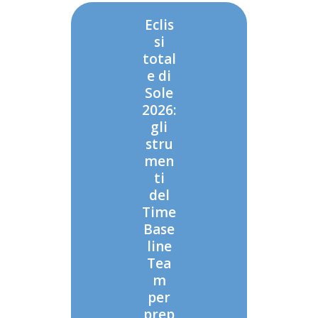
Eclis
si
total
e di
Sole
2026:
gli
stru
men
ti
del
Time
Base
line
Tea
m
per
prep