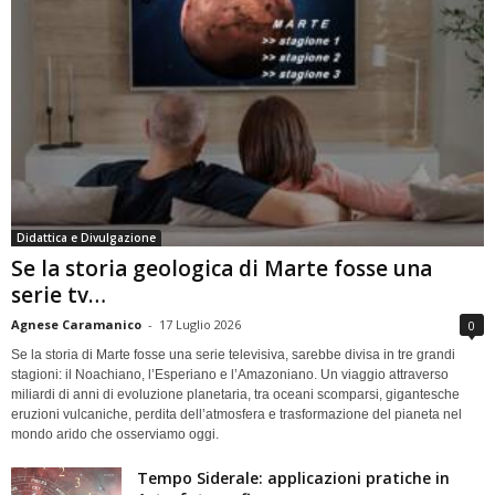
Didattica e Divulgazione
Se la storia geologica di Marte fosse una
serie tv…
Agnese Caramanico
-
17 Luglio 2026
0
Se la storia di Marte fosse una serie televisiva, sarebbe divisa in tre grandi
stagioni: il Noachiano, l’Esperiano e l’Amazoniano. Un viaggio attraverso
miliardi di anni di evoluzione planetaria, tra oceani scomparsi, gigantesche
eruzioni vulcaniche, perdita dell’atmosfera e trasformazione del pianeta nel
mondo arido che osserviamo oggi.
Tempo Siderale: applicazioni pratiche in