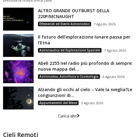
preziosa la nostra unica casa
ALTRO GRANDE OUTBURST DELLA
220P/MCNAUGHT
Effemeridi ed Eventi Astronomici
7 Agosto 2026
Il futuro dell’esplorazione lunare passa per
l’Etna
Astronautica ed Esplorazione Spaziale
7 Agosto 2026
Abell 2255 nel radio più profondo di sempre:
nuova mappa del...
Astronomia, Astrofisica e Cosmologia
6 Agosto 2026
Alzando gli occhi al cielo – Vale la sveglia?Le
congiunzioni di...
Appuntamenti del Mese
5 Agosto 2026
Carica altri
Cieli Remoti