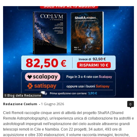
Il Blog della Redazione
Redazione Coelum
-
1 Giugno 2026
0
Cieli Remoti raccoglie cinque anni di attività del progetto ShaRA (Shared
Remote Astrophotography), un'esperienza unica di collaborazione tra astrofili e
astrofotografi impegnati nell'esplorazione del cielo australe attraverso grandi
telescopi remoti in Cile e Namibia. Con 22 progetti, 34 autori, 493 ore di
acquisizione e oltre 330 elaborazioni, il volume racconta immagini, tecniche,