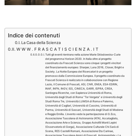
.
Indice dei contenuti
La Casa della Scienza
W W W . F R A S C A T I S C I E N Z A . I T
Tutti gli eventi rientrano nella azione Marie Sklodowska-Curie
del programma Horizon 2020. In Italia oltre al progetto
coordinato da Frascati Scienza sono cinque i progetti vincitori
del finanziamento europeo: Sharper, Luna 2016, Closer, Bright e
Society. La Notte Europea dei Ricercatori è un progetto
promosso dalla Commissione Europea. Il progetto coordinato da
Frascati Scienza è realizzato in collaborazione con Regione
Lazio, il Comune di Frascati, ASI, CNR, ENEA, ESA-ESRIN,
INAF, INFN, INGV, ISS, CINECA, GARR, ISPRA, CREA,
Sardegna Ricerche, con Sapienza Università di Roma,
Università degli Studi di Roma “Tor Vergata” e Università degli
Studi Roma Tre, Università LUMSA di Roma e Palermo,
Università di Cagliari, Università di Cassino, Università di
Parma, Università di Sassari, Università degli Studi di Modena
e Reggio Emilia. L’evento vede la partecipazione di G.Eco,
Associazione Tuscolana di Astronomia (ATA), Accatagliato,
Associazione Arte e Scienza, Gruppo Astrofili Monti Lepini
(Osservatorio di Gorga), Associazione Culturale Chi Sarà di
Scena, RES Castelli Romani, Associazione Eta Carinae,
Associazione Tuscolana Amici di Frascati, Astronomitaly – La