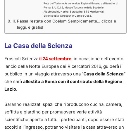
Rete del Turismo Astronomico, Explora il Museo dei Bambini di
Roma, L.U.D.I.S, Museo Tuscolano delle Scuderie
Aldobrandini, Native, Sotacarbo, STS Multiservizi,
Science4Biz, Dinosauri in Carne e Ossa.
Passa l’estate con Coelum Semplicemente… clicca e
leggi, è gratis!
La Casa della Scienza
Frascati Scienza
il 24 settembre
, in occasione dell’evento
lancio della Notte Europea dei Ricercatori 2016, guiderà il
pubblico in un viaggio attraverso una
“Casa della Scienza”
che sarà
allestita a Roma con il contributo della Regione
Lazio
.
Saranno realizzati spazi che riproducono cucina, camera,
soffitta e giardino per promuovere varie attività
scientifiche aperte a tutti. I partecipanti, dopo essere stati
accolti all’ingresso, potranno visitare la casa attraverso un