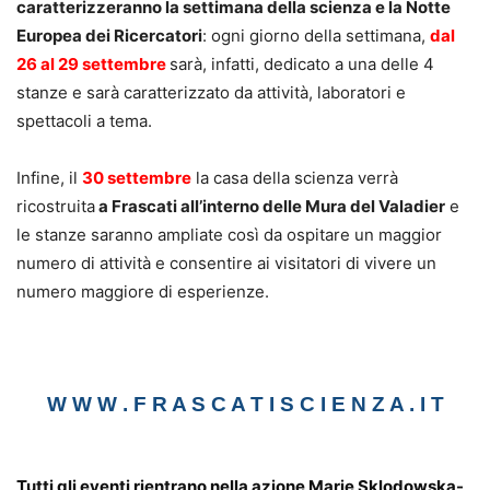
caratterizzeranno la settimana della scienza e la Notte
Europea dei Ricercatori
: ogni giorno della settimana,
dal
26 al 29 settembre
sarà, infatti, dedicato a una delle 4
stanze e sarà caratterizzato da attività, laboratori e
spettacoli a tema.
Infine, il
30 settembre
la casa della scienza verrà
ricostruita
a Frascati all’interno delle Mura del Valadier
e
le stanze saranno ampliate così da ospitare un maggior
numero di attività e consentire ai visitatori di vivere un
numero maggiore di esperienze.
.
W W W . F R A S C A T I S C I E N Z A . I T
–
Tutti gli eventi rientrano nella azione Marie Sklodowska-