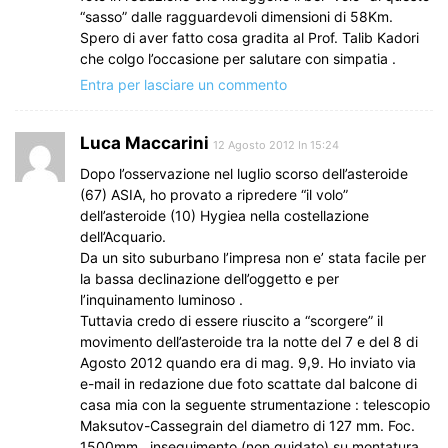
“sasso” dalle ragguardevoli dimensioni di 58Km.
Spero di aver fatto cosa gradita al Prof. Talib Kadori
che colgo l’occasione per salutare con simpatia .
Entra per lasciare un commento
Luca Maccarini
12 Agosto 2012 In 15:24
Dopo l’osservazione nel luglio scorso dell’asteroide
(67) ASIA, ho provato a ripredere “il volo”
dell’asteroide (10) Hygiea nella costellazione
dell’Acquario.
Da un sito suburbano l’impresa non e’ stata facile per
la bassa declinazione dell’oggetto e per
l’inquinamento luminoso .
Tuttavia credo di essere riuscito a “scorgere” il
movimento dell’asteroide tra la notte del 7 e del 8 di
Agosto 2012 quando era di mag. 9,9. Ho inviato via
e-mail in redazione due foto scattate dal balcone di
casa mia con la seguente strumentazione : telescopio
Maksutov-Cassegrain del diametro di 127 mm. Foc.
1500mm., inseguimento (non guidato) su montatura