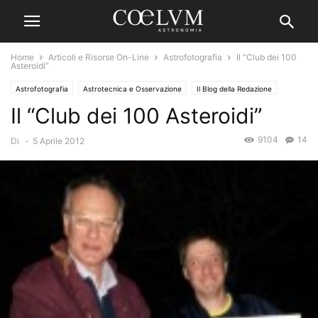
Home
Articoli e Risorse On-Line
Astrofotografia
Il “Club dei 100
Asteroidi”
Astrofotografia
Astrotecnica e Osservazione
Il Blog della Redazione
Il “Club dei 100 Asteroidi”
9104
14
Di
-
5 Aprile 2012