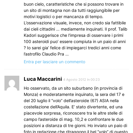
buon cielo, caratteristiche che si possono trovare in
un sito di montagna non da tutti raggiungibile per
motivi logistici o per mancanza di tempo.
L’osservazione visuale, invece, non credo sia fattibile
dai cieli cittadini … mediamente inquinati. Il prof. Talib
Kadori suggerisce che l’impresa di osservare i primi
100 asteroidi puo’ essere compiuta in un paio di anni
? Io sarei gia’ felice di impiegarci tredici anni come
l’astrofilo Claudio Pra …
Entra per lasciare un commento
Luca Maccarini
4 Agosto 2012 In 00:23
Ho osservato, da un sito suburbano (in provincia di
Monza) e moderatamente inquinato, la sera del 17 e
del 20 luglio il “volo” dell’asteroide (67) ASIA nella
costellazione dell’Aquila. E’ stato divertente, ed una
piacevole sorpresa, riconoscere tra le altre stelle di
campo l’asteroide di mag. 10,2 e confrontare le due
posizioni a distanza di tre giorni. Ho inviato un paio di
foto in redazione che ritraggono il bel “volo” di questo