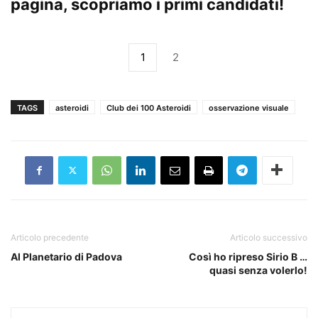
pagina, scopriamo i primi candidati!
1
2
TAGS
asteroidi
Club dei 100 Asteroidi
osservazione visuale
Articolo precedente
Articolo successivo
Al Planetario di Padova
Così ho ripreso Sirio B …
quasi senza volerlo!