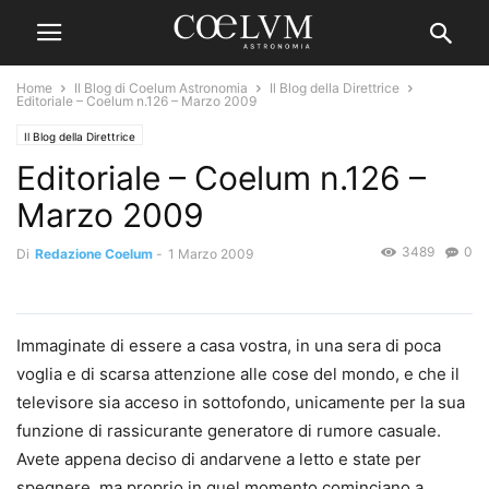
Home
Il Blog di Coelum Astronomia
Il Blog della Direttrice
Editoriale – Coelum n.126 – Marzo 2009
Il Blog della Direttrice
Editoriale – Coelum n.126 –
Marzo 2009
3489
0
Di
Redazione Coelum
-
1 Marzo 2009
Immaginate di essere a casa vostra, in una sera di poca
voglia e di scarsa attenzione alle cose del mondo, e che il
televisore sia acceso in sottofondo, unicamente per la sua
funzione di rassicurante generatore di rumore casuale.
Avete appena deciso di andarvene a letto e state per
spegnere, ma proprio in quel momento cominciano a