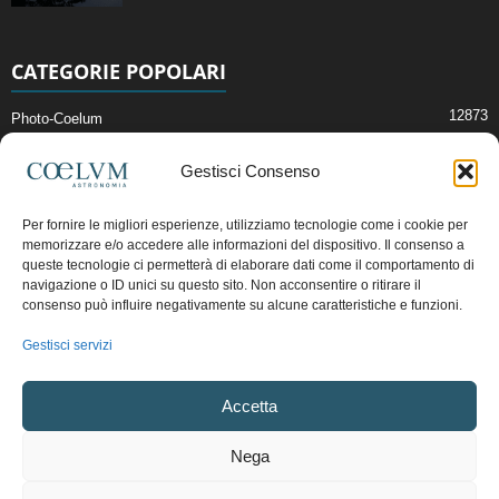
CATEGORIE POPOLARI
12873
Photo-Coelum
2914
Mostre e Incontri
Gestisci Consenso
2409
News di Astronomia
1315
Cielo del Mese
Per fornire le migliori esperienze, utilizziamo tecnologie come i cookie per
memorizzare e/o accedere alle informazioni del dispositivo. Il consenso a
365
Astronomia, Astrofisica e Cosmologia
queste tecnologie ci permetterà di elaborare dati come il comportamento di
268
Articoli e Risorse On-Line
navigazione o ID unici su questo sito. Non acconsentire o ritirare il
consenso può influire negativamente su alcune caratteristiche e funzioni.
192
Il Blog della Redazione
Gestisci servizi
Pubblicità:
ads@coelum.com
Accetta
Copyright © 1997 - 2024 vietata la riproduzione.
CF/P.IVA/VAT.C IT.01988340434
Nega