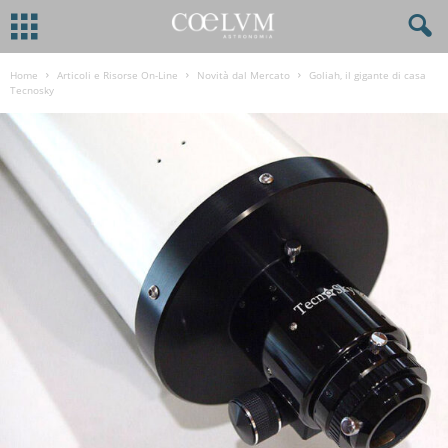
Home
Articoli e Risorse On-Line
Novità dal Mercato
Goliah, il gigante di casa
Tecnosky