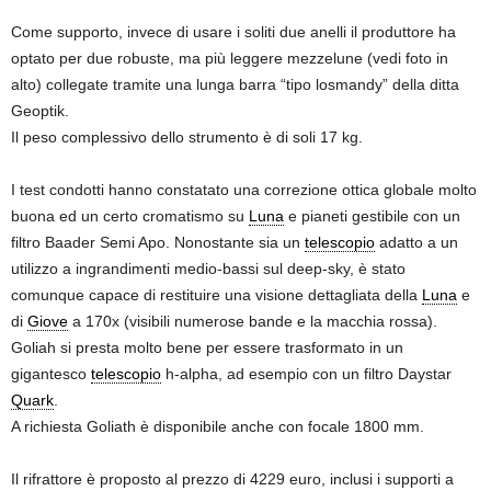
Come supporto, invece di usare i soliti due anelli il produttore ha
optato per due robuste, ma più leggere mezzelune (vedi foto in
alto) collegate tramite una lunga barra “tipo losmandy” della ditta
Geoptik.
Il peso complessivo dello strumento è di soli 17 kg.
I test condotti hanno constatato una correzione ottica globale molto
buona ed un certo cromatismo su
Luna
e pianeti gestibile con un
filtro Baader Semi Apo. Nonostante sia un
telescopio
adatto a un
utilizzo a ingrandimenti medio-bassi sul deep-sky, è stato
comunque capace di restituire una visione dettagliata della
Luna
e
di
Giove
a 170x (visibili numerose bande e la macchia rossa).
Goliah si presta molto bene per essere trasformato in un
gigantesco
telescopio
h-alpha, ad esempio con un filtro Daystar
Quark
.
A richiesta Goliath è disponibile anche con focale 1800 mm.
Il rifrattore è proposto al prezzo di 4229 euro, inclusi i supporti a