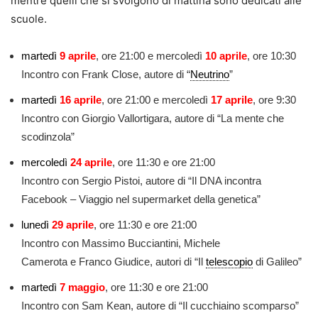
mentre quelli che si svolgono di mattina sono dedicati alle
scuole.
martedì
9 aprile
, ore 21:00 e mercoledì
10 aprile
, ore 10:30
Incontro con Frank Close, autore di “
Neutrino
”
martedì
16 aprile
, ore 21:00 e mercoledì
17 aprile
, ore 9:30
Incontro con Giorgio Vallortigara, autore di “La mente che
scodinzola”
mercoledì
24 aprile
,
ore 11:30 e ore 21:00
Incontro con Sergio Pistoi, autore di “Il DNA incontra
Facebook – Viaggio nel supermarket della genetica”
lunedì
29 aprile
, ore 11:30 e ore 21:00
Incontro con Massimo Bucciantini, Michele
Camerota e Franco Giudice, autori di “Il
telescopio
di Galileo”
martedì
7 maggio
, ore 11:30 e ore 21:00
Incontro con Sam Kean, autore di “Il cucchiaino scomparso”