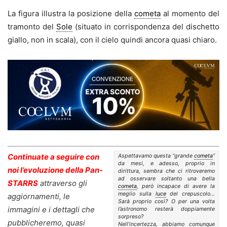
La figura illustra la posizione della
cometa
al momento del
tramonto del
Sole
(situato in corrispondenza del dischetto
giallo, non in scala), con il cielo quindi ancora quasi chiaro.
Continuate a seguire con
Aspettavamo questa “grande
cometa
”
da mesi, e adesso, proprio in
noi l’evoluzione della Pan-
dirittura, sembra che ci ritroveremo
ad osservare soltanto una bella
STARRS
attraverso gli
cometa
, però incapace di avere la
meglio sulla
luce
del crepuscolo…
aggiornamenti, le
Sarà proprio così? O per una volta
immagini e i dettagli che
l’astronomo resterà doppiamente
sorpreso?
pubblicheremo, quasi
Nell’incertezza, abbiamo comunque