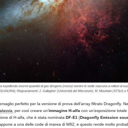
a espellendo enormi quantità di gas idrogeno (rosso) mentre le stelle nascono a milioni al s
cI/AURA); Ringraziamenti: J. Gallagher (Università del Wisconsin), M. Mountain (STScI) e P
rsaglio perfetto per la versione di prova dell’array filtrato Dragonfly. N
alassia
, per così creare un’
immagine H-alfa
con un’esposizione totale
ione di H-alfa, che è stata nominata
DF-E1
(
Dragonfly Emission sour
vrappone a una delle code di marea di M82, e questo rende molto proba