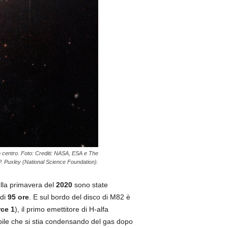
uo centro. Foto: Crediti: NASA, ESA e The
. Puxley (National Science Foundation).
ella primavera del
2020
sono state
 di
95 ore
. E sul bordo del disco di M82 è
ce 1
), il primo emettitore di H-alfa
bile che si stia condensando del gas dopo