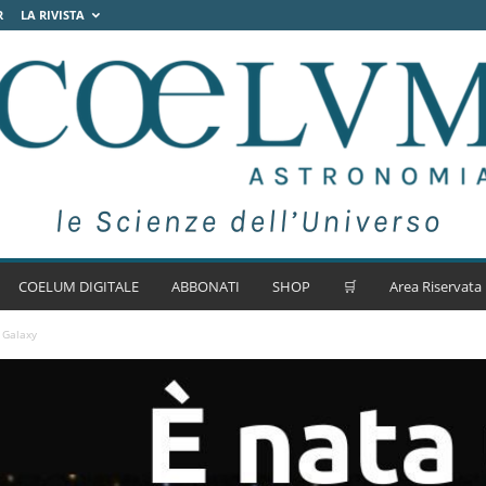
R
LA RIVISTA
COELUM DIGITALE
ABBONATI
SHOP
🛒
Area Riservata
 Galaxy