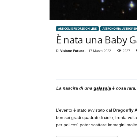
ARTICOLI E RISORSE ON-LINE
ASTRONOMIA, ASTROFISI
È nata una Baby G
Di
Visione Futuro
-
17 Marzo 2022
2227
La nascita di una
galassia
è cosa rara,
L’evento è stato avvistato dal
Dragonfly A
ben sei gradi quadrati di cielo, trenta vol
per poi così poter scattare immagini molt