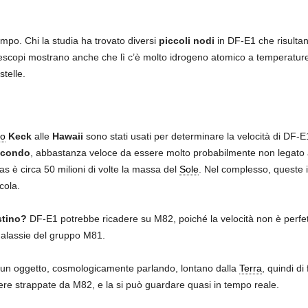
po. Chi la studia ha trovato diversi
piccoli nodi
in DF-E1 che risultan
lescopi mostrano anche che lì c’è molto idrogeno atomico a temperature 
telle.
io
Keck
alle
Hawaii
sono stati usati per determinare la velocità di DF
secondo
, abbastanza veloce da essere molto probabilmente non legato 
as è circa 50 milioni di volte la massa del
Sole
. Nel complesso, queste 
cola.
stino?
DF-E1 potrebbe ricadere su M82, poiché la velocità non è perfet
 galassie del gruppo M81.
è un oggetto, cosmologicamente parlando, lontano dalla
Terra
, quindi di
cere strappate da M82, e la si può guardare quasi in tempo reale.