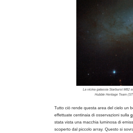
La vicina galassia Starburst M82 st
Hubble Heritage Team (STS
Tutto ciò rende questa area del cielo un be
effettuate centinaia di osservazioni sulla
g
stata vista una macchia luminosa di emiss
scoperto dal piccolo array. Questo si so