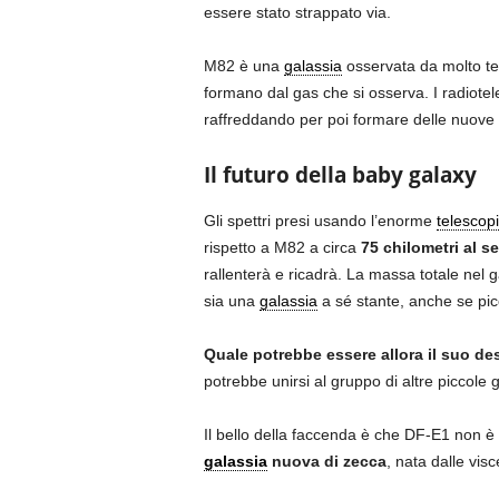
essere stato strappato via.
M82 è una
galassia
osservata da molto tem
formano dal gas che si osserva. I radiote
raffreddando per poi formare delle nuove s
Il futuro della baby galaxy
Gli spettri presi usando l’enorme
telescop
rispetto a M82 a circa
75 chilometri al 
rallenterà e ricadrà. La massa totale nel g
sia una
galassia
a sé stante, anche se pic
Quale potrebbe essere allora il suo de
potrebbe unirsi al gruppo di altre piccole
Il bello della faccenda è che DF-E1 non 
galassia
nuova di zecca
, nata dalle vis