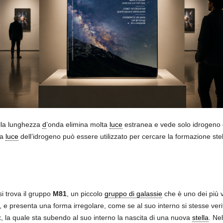
ella lunghezza
d
’onda elimina molta
luce
estranea e vede solo idrogeno
la
luce
dell’idrogeno può essere utilizzato per cercare la formazione stell
i trova il gruppo
M81
, un piccolo
gruppo di galassie
che è uno dei più v
, e presenta una forma irregolare, come se al suo interno si stesse ve
t
, la quale sta subendo al suo interno la nascita di una nuova
stella
. Ne