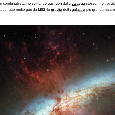
lari combinati stanno soffiando gas fuori dalla
galassia
stessa. Inoltre, al
a estratto molto gas da
M82
, la
gravità
della
galassia
più grande ha crea