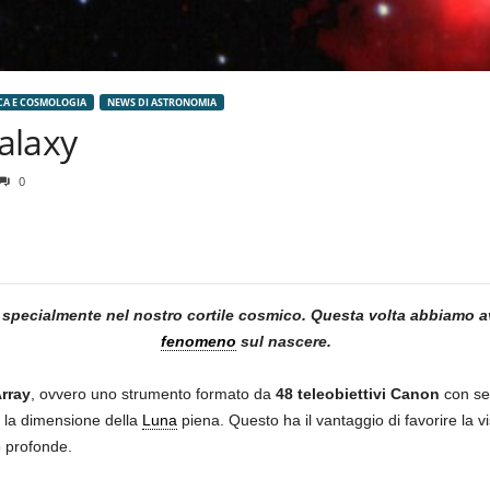
CA E COSMOLOGIA
NEWS DI ASTRONOMIA
alaxy
0
 specialmente nel nostro cortile cosmico. Questa volta abbiamo a
fenomeno
sul nascere.
rray
, ovvero uno strumento formato da
48 teleobiettivi Canon
con sen
ta la dimensione della
Luna
piena. Questo ha il vantaggio di favorire la v
o profonde.