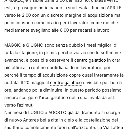
A MARZO, è visibile dalle 3:00 del mattino, distesa verso
est, e prosegue anticipando la sua levata, fino ad APRILE
verso le 2:00 con un discreto margine di acquisizione ma
poco consono come orario per i lavoratori come me che
mediamente svegliano alle 6:00 per recarsi a lavoro.
MAGGIO e GIUGNO sono senza dubbio i mesi migliori di
tutta la stagione, in primis perché via via che le settimane
avanzano, è possibile osservare il
centro galattico
in orari
più affini alla routine quotidiana di un lavoratore, poi
perché il tempo di acquisizione copre quasi interamente la
nottata. Il 20 maggio il
centro galattico
è visibile per ben 5
ore, andando poi a diminuire! In questo periodo possiamo
ancora scorgere l’arco galattico nella sua levata da est
verso l’azimut.
Nei mesi di LUGLIO e AGOSTO già dal tramonto si scorge
di nuovo Antares bella alta in cielo e la costellazione del
sagittario completamente fuori dall’orizzonte. La Via Lattea