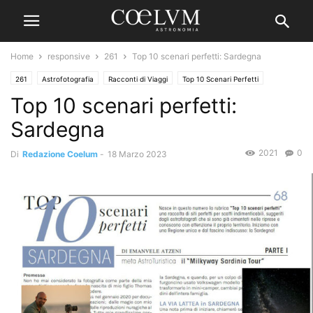
Home
responsive
261
Top 10 scenari perfetti: Sardegna
261
Astrofotografia
Racconti di Viaggi
Top 10 Scenari Perfetti
Top 10 scenari perfetti:
Sardegna
2021
0
Di
Redazione Coelum
-
18 Marzo 2023