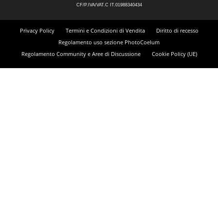
CF/P.IVA/VAT.C IT.01988340434
Privacy Policy
Termini e Condizioni di Vendita
Diritto di recesso
Regolamento uso sezione PhotoCoelum
Regolamento Community e Aree di Discussione
Cookie Policy (UE)