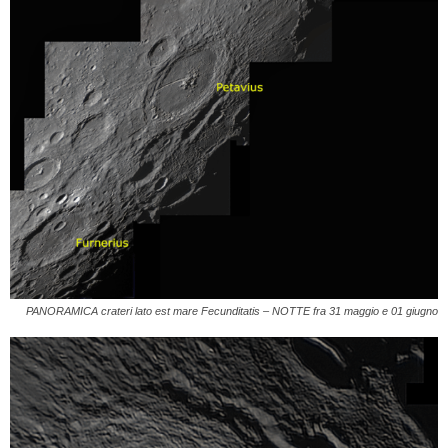
PANORAMICA crateri lato est mare Fecunditatis – NOTTE fra 31 maggio e 01 giugno