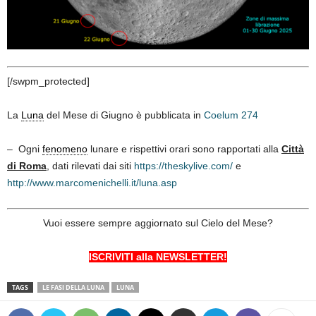
[/swpm_protected]
La
Luna
del Mese di Giugno è pubblicata in
Coelum 274
– Ogni
fenomeno
lunare e rispettivi orari sono rapportati alla
Città
di Roma
, dati rilevati dai siti
https://theskylive.com/
e
http://www.marcomenichelli.it/luna.asp
Vuoi essere sempre aggiornato sul Cielo del Mese?
ISCRIVITI alla NEWSLETTER!
TAGS
LE FASI DELLA LUNA
LUNA