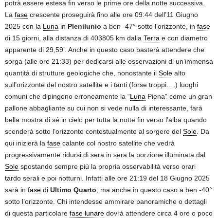
potrà essere estesa fin verso le prime ore della notte successiva.
La
fase
crescente proseguirà fino alle ore 09:44 dell’11 Giugno
2025 con la
Luna
in
Plenilunio
a ben -47° sotto l’orizzonte, in
fase
di 15 giorni, alla distanza di 403805 km dalla
Terra
e con diametro
apparente di 29,59’. Anche in questo caso basterà attendere che
sorga (alle ore 21:33) per dedicarsi alle osservazioni di un’immensa
quantità di strutture geologiche che, nonostante il
Sole
alto
sull’orizzonte del nostro satellite e i tanti (forse troppi….) luoghi
comuni che dipingono erroneamente la “
Luna
Piena” come un gran
pallone abbagliante su cui non si vede nulla di interessante, farà
bella mostra di sé in cielo per tutta la notte fin verso l’alba quando
scenderà sotto l’orizzonte contestualmente al sorgere del
Sole
. Da
qui inizierà la
fase
calante col nostro satellite che vedrà
progressivamente ridursi di sera in sera la porzione illuminata dal
Sole
spostando sempre più la propria osservabilità verso orari
tardo serali e poi notturni. Infatti alle ore 21:19 del 18 Giugno 2025
sarà in
fase
di
Ultimo Quarto
, ma anche in questo caso a ben -40°
sotto l’orizzonte. Chi intendesse ammirare panoramiche o dettagli
di questa particolare
fase lunare
dovrà attendere circa 4 ore o poco