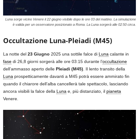
Luna sorge vicino Venere il 22 giugno visibile dopo le ore 03 del mattino. La simulazione
è valida per un osservatore posizionato a Roma. La Luna sorgerà alle 02:50 circa.
Occultazione Luna-Pleiadi (M45)
La notte del
23 Giugno
2025 una sottile falce di
Luna
calante in
fase
di 26,8 giorni sorgerà alle ore 03:15 durante l’
occultazione
dell’ammasso aperto delle
Pleiadi (M45)
. Il lento transito della
Luna
prospetticamente davanti a M45 potrà essere ammirato fin
quando il chiarore dell’alba cancellerà tale spettacolo, lasciando
ancora visibili la falce della
Luna
e, più distanziato, il
pianeta
Venere.