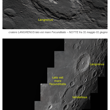
cratere LANGRENUS lato est mare Fecunditatis – NOTTE fra 31 maggio 01 giugno