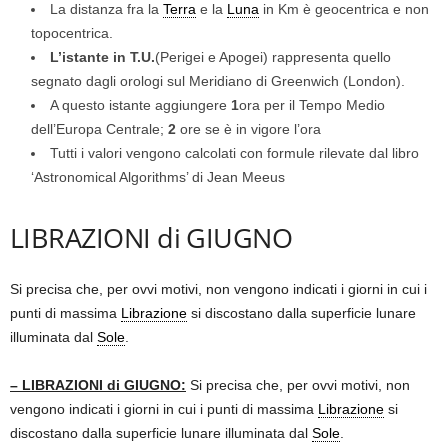
La distanza fra la
Terra
e la
Luna
in Km è geocentrica e non
topocentrica.
L’istante in T.U.
(Perigei e Apogei) rappresenta quello
segnato dagli orologi sul Meridiano di Greenwich (London).
A questo istante aggiungere
1
ora per il Tempo Medio
dell’Europa Centrale;
2
ore se è in vigore l’ora
Tutti i valori vengono calcolati con formule rilevate dal libro
‘Astronomical Algorithms’ di Jean Meeus
LIBRAZIONI di GIUGNO
Si precisa che, per ovvi motivi, non vengono indicati i giorni in cui i
punti di massima
Librazione
si discostano dalla superficie lunare
illuminata dal
Sole
.
– LIBRAZIONI di GIUGNO:
Si precisa che, per ovvi motivi, non
vengono indicati i giorni in cui i punti di massima
Librazione
si
discostano dalla superficie lunare illuminata dal
Sole
.