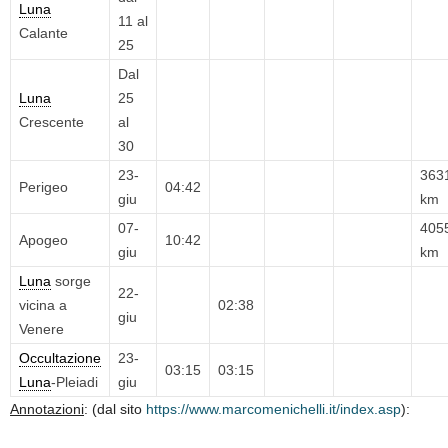
Luna
11 al
Calante
25
Dal
Luna
25
Crescente
al
30
23-
363
Perigeo
04:42
giu
km
07-
405
Apogeo
10:42
giu
km
Luna
sorge
22-
vicina a
02:38
giu
Venere
Occultazione
23-
03:15
03:15
Luna
-Pleiadi
giu
Annotazioni
: (dal sito
https://www.marcomenichelli.it/index.asp
):