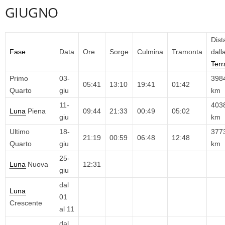
GIUGNO
Dist
Fase
Data
Ore
Sorge
Culmina
Tramonta
dall
Terr
Primo
03-
398
05:41
13:10
19:41
01:42
Quarto
giu
km
11-
403
Luna
Piena
09:44
21:33
00:49
05:02
giu
km
Ultimo
18-
377
21:19
00:59
06:48
12:48
Quarto
giu
km
25-
Luna
Nuova
12:31
giu
dal
Luna
01
Crescente
al 11
dal