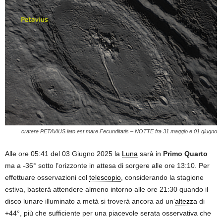
cratere PETAVIUS lato est mare Fecunditatis – NOTTE fra 31 maggio e 01 giugno
Alle ore 05:41 del 03 Giugno 2025 la
Luna
sarà in
Primo Quarto
ma a -36° sotto l’orizzonte in attesa di sorgere alle ore 13:10. Per
effettuare osservazioni col
telescopio
, considerando la stagione
estiva, basterà attendere almeno intorno alle ore 21:30 quando il
disco lunare illuminato a metà si troverà ancora ad un’
altezza
di
+44°, più che sufficiente per una piacevole serata osservativa che