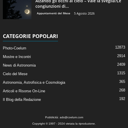
Alzando gli occhi al cielo – Vale la sveglia?Le
congiunzioni di...
Appuntamenti del Mese
5 Agosto 2026
CATEGORIE POPOLARI
12873
Photo-Coelum
2914
Mostre e Incontri
2409
News di Astronomia
1315
Cielo del Mese
365
Astronomia, Astrofisica e Cosmologia
268
Articoli e Risorse On-Line
192
Il Blog della Redazione
Pubblicità:
ads@coelum.com
Copyright © 1997 - 2024 vietata la riproduzione.