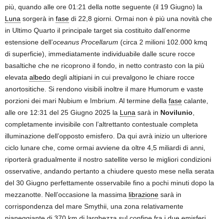
più, quando alle ore 01:21 della notte seguente (il 19 Giugno) la
Luna
sorgerà in
fase
di 22,8 giorni. Ormai non è più una novità che
in Ultimo Quarto il principale target sia costituito dall’enorme
estensione dell’
oceanus Procellarum
(circa 2 milioni 102.000 kmq
di superficie), immediatamente individuabile dalle scure rocce
basaltiche che ne ricoprono il fondo, in netto contrasto con la più
elevata
albedo
degli altipiani in cui prevalgono le chiare rocce
anortositiche. Si rendono visibili inoltre il mare Humorum e vaste
porzioni dei mari Nubium e Imbrium. Al termine della
fase
calante,
alle ore 12:31 del 25 Giugno 2025 la
Luna
sarà in
Novilunio
,
completamente invisibile con l’altrettanto contestuale completa
illuminazione dell’opposto emisfero. Da qui avrà inizio un ulteriore
ciclo lunare che, come ormai avviene da oltre 4,5 miliardi di anni,
riporterà gradualmente il nostro satellite verso le migliori condizioni
osservative, andando pertanto a chiudere questo mese nella serata
del 30 Giugno perfettamente osservabile fino a pochi minuti dopo la
mezzanotte. Nell’occasione la massima
librazione
sarà in
corrispondenza del mare Smythii, una zona relativamente
pianeggiante di 370 km di larghezza sul confine fra i due emisferi