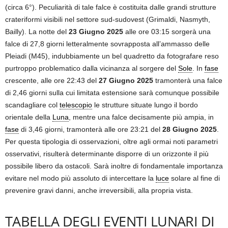
(circa 6°). Peculiarità di tale falce è costituita dalle grandi strutture
crateriformi visibili nel settore sud-sudovest (Grimaldi, Nasmyth,
Bailly). La notte del
23 Giugno 2025
alle ore 03:15 sorgerà una
falce di 27,8 giorni letteralmente sovrapposta all’ammasso delle
Pleiadi (M45), indubbiamente un bel quadretto da fotografare reso
purtroppo problematico dalla vicinanza al sorgere del
Sole
. In
fase
crescente, alle ore 22:43 del
27 Giugno 2025
tramonterà una falce
di 2,46 giorni sulla cui limitata estensione sarà comunque possibile
scandagliare col
telescopio
le strutture situate lungo il bordo
orientale della
Luna
, mentre una falce decisamente più ampia, in
fase
di 3,46 giorni, tramonterà alle ore 23:21 del
28 Giugno 2025
.
Per questa tipologia di osservazioni, oltre agli ormai noti parametri
osservativi, risulterà determinante disporre di un orizzonte il più
possibile libero da ostacoli. Sarà inoltre di fondamentale importanza
evitare nel modo più assoluto di intercettare la
luce
solare al fine di
prevenire gravi danni, anche irreversibili, alla propria vista.
TABELLA DEGLI EVENTI LUNARI DI