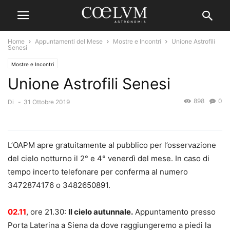
Home
Appuntamenti del Mese
Mostre e Incontri
Unione Astrofili
Senesi
Mostre e Incontri
Unione Astrofili Senesi
898
0
Di
-
31 Ottobre 2019
L’OAPM apre gratuitamente al pubblico per l’osservazione
del cielo notturno il 2° e 4° venerdì del mese. In caso di
tempo incerto telefonare per conferma al numero
3472874176 o 3482650891.
02.11
, ore 21.30:
Il cielo autunnale.
Appuntamento presso
Porta Laterina a Siena da dove raggiungeremo a piedi la