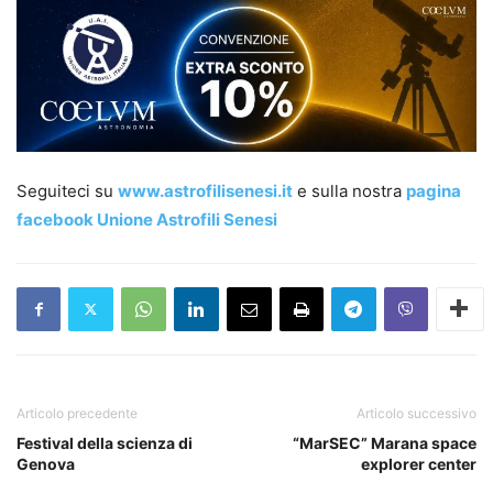
Seguiteci su
www.astrofilisenesi.it
e sulla nostra
pagina
facebook Unione Astrofili Senesi
Articolo precedente
Articolo successivo
Festival della scienza di
“MarSEC” Marana space
Genova
explorer center