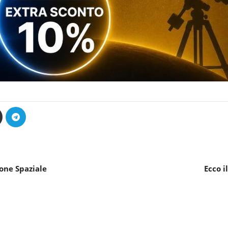
one Spaziale
Ecco i