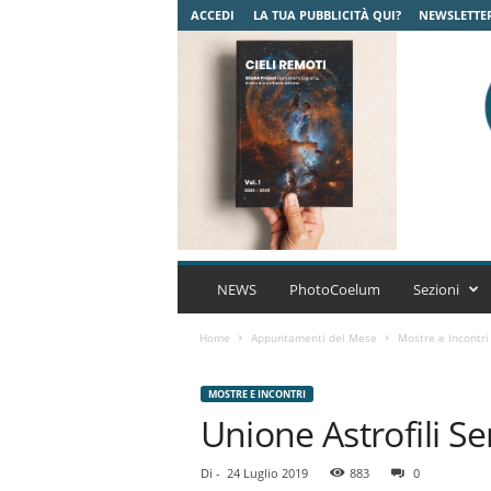
ACCEDI
LA TUA PUBBLICITÀ QUI?
NEWSLETTE
C
o
NEWS
PhotoCoelum
Sezioni
e
l
Home
Appuntamenti del Mese
Mostre e Incontri
u
m
MOSTRE E INCONTRI
A
Unione Astrofili Se
s
t
r
Di
-
24 Luglio 2019
883
0
o