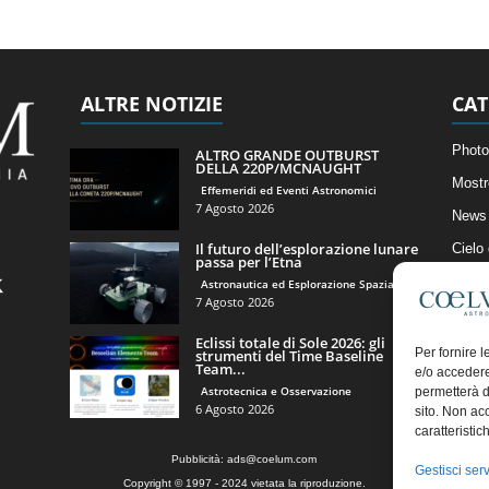
ALTRE NOTIZIE
CAT
Photo
ALTRO GRANDE OUTBURST
DELLA 220P/MCNAUGHT
Mostr
Effemeridi ed Eventi Astronomici
7 Agosto 2026
News 
Il futuro dell’esplorazione lunare
Cielo
passa per l’Etna
Astro
Astronautica ed Esplorazione Spaziale
7 Agosto 2026
Artico
Eclissi totale di Sole 2026: gli
Il Bl
Per fornire 
strumenti del Time Baseline
Team...
e/o accedere
Astrotecnica e Osservazione
permetterà d
6 Agosto 2026
sito. Non ac
caratteristic
Pubblicità:
ads@coelum.com
Gestisci serv
Copyright © 1997 - 2024 vietata la riproduzione.