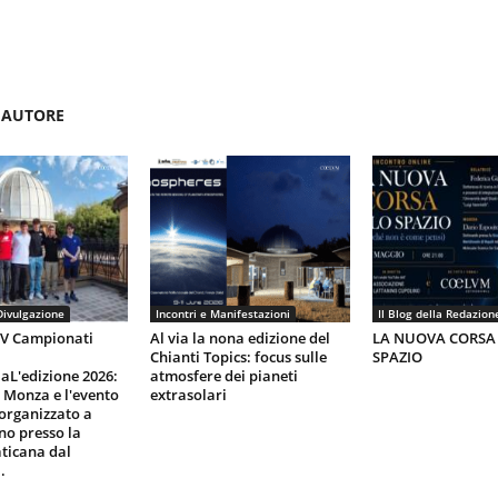
'AUTORE
Divulgazione
Incontri e Manifestazioni
Il Blog della Redazion
IV Campionati
Al via la nona edizione del
LA NUOVA CORSA
Chianti Topics: focus sulle
SPAZIO
aL'edizione 2026:
atmosfere dei pianeti
i Monza e l'evento
extrasolari
organizzato a
gno presso la
ticana dal
.