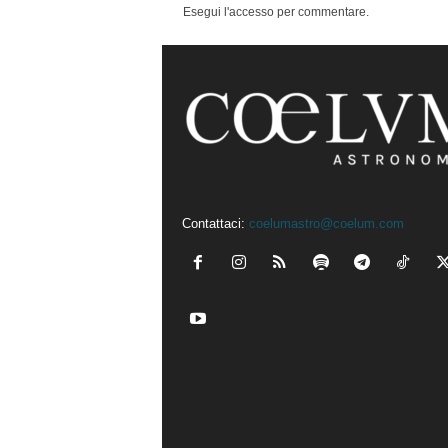
Esegui l'accesso per commentare.
Contattaci:
coelumastro@coelum.com