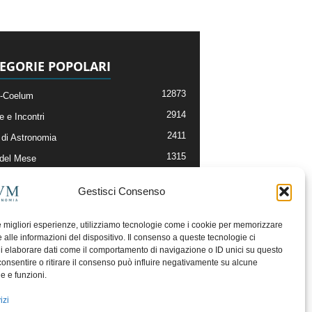
EGORIE POPOLARI
12873
-Coelum
2914
e e Incontri
2411
di Astronomia
1315
 del Mese
365
nomia, Astrofisica e Cosmologia
Gestisci Consenso
268
li e Risorse On-Line
192
og della Redazione
le migliori esperienze, utilizziamo tecnologie come i cookie per memorizzare
 alle informazioni del dispositivo. Il consenso a queste tecnologie ci
i elaborare dati come il comportamento di navigazione o ID unici su questo
consentire o ritirare il consenso può influire negativamente su alcune
he e funzioni.
izi