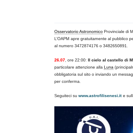
n
o
m
i
a
Osservatorio Astronomico
Provinciale di M
L’OAPM apre gratuitamente al pubblico per
al numero 3472874176 o 3482650891.
26.07
, ore 22:00:
Il cielo al castello di 
particolare attenzione alla
Luna
(principal
obbligatoria sul sito o inviando un messa
per conferma.
Seguiteci su
www.astrofilisenesi.it
e sul