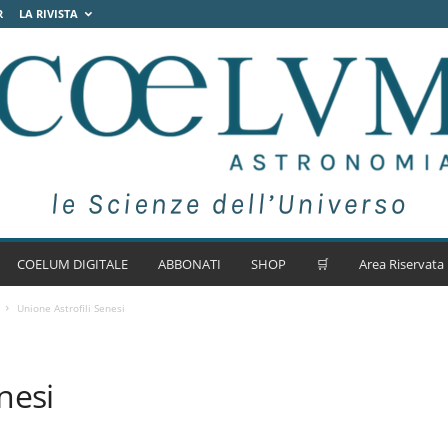
R
LA RIVISTA
COELUM DIGITALE
ABBONATI
SHOP
🛒
Area Riservata
Unione Astrofili Senesi
nesi