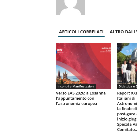
ARTICOLI CORRELATI
ALTRO DALL
Incontri e Manifestazioni
Didattica e 
Verso EAS 2026: a Losanna
Report XX
l’appuntamento con
Italiani di
l’astronomia europea
Astronomi
la finale d
post-gara 
inizio giu
Specola Va
Comitato..