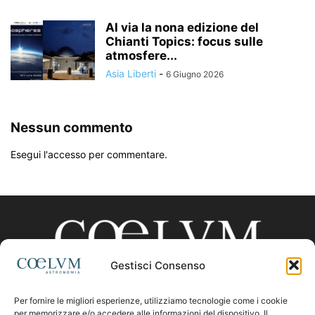
Al via la nona edizione del
Chianti Topics: focus sulle
atmosfere...
Asia Liberti
-
6 Giugno 2026
Nessun commento
Esegui l'accesso per commentare.
Gestisci Consenso
Per fornire le migliori esperienze, utilizziamo tecnologie come i cookie
CHI SIAMO
per memorizzare e/o accedere alle informazioni del dispositivo. Il