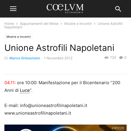
Home
Appuntamenti del Mese
Mostre e Incontri
Unione Astrofili
Napoletani
Mostre e Incontri
Unione Astrofili Napoletani
720
0
Di
Marco Grisostomi
-
1 Novembre 2012
04.11:
ore 10:00: Manifestazione per il Bicentenario “200
Anni di
Luce
”.
E-mail: info@unioneastrofilinapoletani.it
www.unioneastrofilinapoletani.it