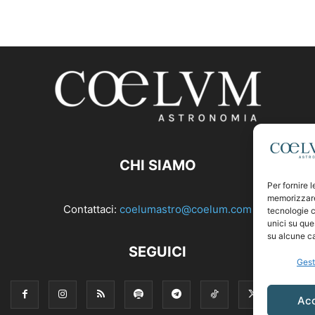
CHI SIAMO
Per fornire 
memorizzare 
Contattaci:
coelumastro@coelum.com
tecnologie c
unici su que
su alcune ca
SEGUICI
Gest
Ac