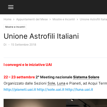
Home
Appuntamenti del Mese
Mostre e Incontri
Unione Astrofili Itali
Mostre e Incontri
Unione Astrofili Italiani
Di
-
15 Settembre 2018
I convegni e le iniziative UAI
22 – 23 settembre
2° Meeting nazionale
Sistema Solare
Organizzato dalle Sezioni
Sole
,
Luna
e Pianeti, ad Acqui Term
http://pianeti.uai.it
http://sole.uai.it
http://luna.uai.it