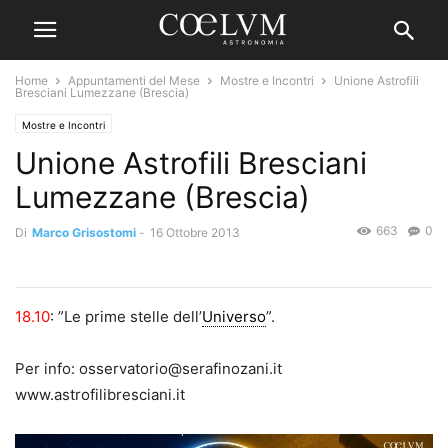
Home
Appuntamenti del Mese
Mostre e Incontri
Unione Astrofili
Bresciani Lumezzane (Brescia)
Mostre e Incontri
Unione Astrofili Bresciani
Lumezzane (Brescia)
663
0
Di
Marco Grisostomi
-
16 Ottobre 2013
18.10
: ”Le prime stelle dell’
Universo
”.
Per info: osservatorio@serafinozani.it
www.astrofilibresciani.it