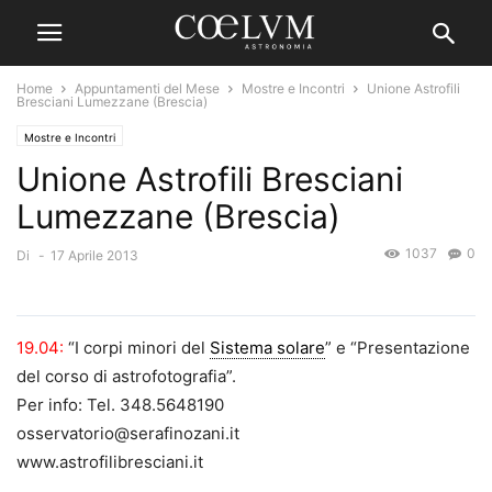
Home
Appuntamenti del Mese
Mostre e Incontri
Unione Astrofili
Bresciani Lumezzane (Brescia)
Mostre e Incontri
Unione Astrofili Bresciani
Lumezzane (Brescia)
1037
0
Di
-
17 Aprile 2013
19.04:
“I corpi minori del
Sistema solare
” e “Presentazione
del corso di astrofotografia”.
Per info: Tel. 348.5648190
osservatorio@serafinozani.it
www.astrofilibresciani.it