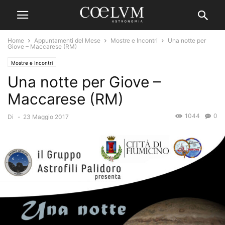
Home
Appuntamenti del Mese
Mostre e Incontri
Una notte per
Giove – Maccarese (RM)
Mostre e Incontri
Una notte per Giove –
Maccarese (RM)
1044
0
Di
-
23 Maggio 2017