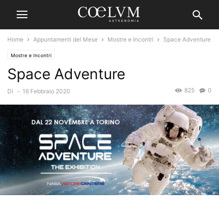
Home
Appuntamenti del Mese
Mostre e Incontri
Space Adventure
Mostre e Incontri
Space Adventure
825
0
Di
-
16 Febbraio 2020