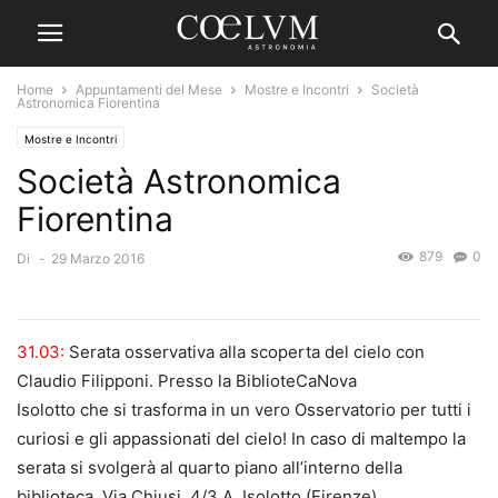
Home
Appuntamenti del Mese
Mostre e Incontri
Società
Astronomica Fiorentina
Mostre e Incontri
Società Astronomica
Fiorentina
879
0
Di
-
29 Marzo 2016
31.03:
Serata osservativa alla scoperta del cielo con
Claudio Filipponi. Presso la BiblioteCaNova
Isolotto che si trasforma in un vero Osservatorio per tutti i
curiosi e gli appassionati del cielo! In caso di maltempo la
serata si svolgerà al quarto piano all’interno della
biblioteca. Via Chiusi, 4/3 A, Isolotto (Firenze).