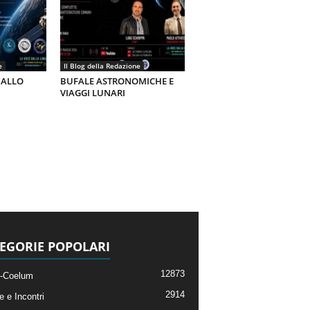
e
Il Blog della Redazione
 ALLO
BUFALE ASTRONOMICHE E
VIAGGI LUNARI
EGORIE POPOLARI
12873
-Coelum
2914
e e Incontri