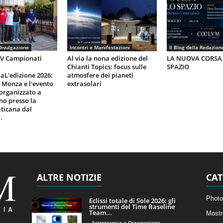
Divulgazione
Incontri e Manifestazioni
Il Blog della Redazion
IV Campionati
Al via la nona edizione del
LA NUOVA CORSA
Chianti Topics: focus sulle
SPAZIO
aL'edizione 2026:
atmosfere dei pianeti
i Monza e l'evento
extrasolari
organizzato a
gno presso la
ticana dal
.
ALTRE NOTIZIE
CAT
Photo
Eclissi totale di Sole 2026: gli
strumenti del Time Baseline
Team...
Mostr
Astrotecnica e Osservazione