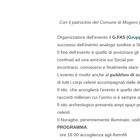
Con il patrocinio del Comune di Mogoro (O
Organizzatore dell’evento il
G.FAS (
Grupp
successo dell’evento analogo svoltosi a S
Il fine dell’evento è quello di avvicinare gli
confinati ad una amicizia sui Social per
incontrarsi, conoscersi e finalmente stare 
L’evento è rivolto anche al
pubblico di c
di tutti i corpi celesti accompagnati dalle d
Il sito che accoglierà l’evento è quello de
racconti millenari cui l’uomo si è sempre 
Il sito archeologico presenta ampi spazi per
celesti.
Il Nuraghe, perennemente illuminato, visi
PROGRAMMA
:
ore 16:00 accoglienza agli Astrofili