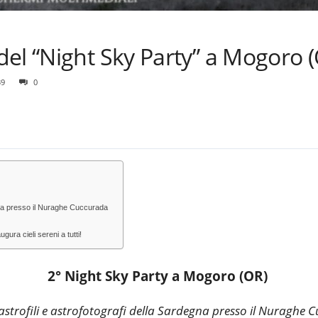
el “Night Sky Party” a Mogoro 
39
0
gna presso il Nuraghe Cuccurada
gura cieli sereni a tutti!
2° Night Sky Party a Mogoro (OR)
strofili e astrofotografi della Sardegna presso il Nuraghe 