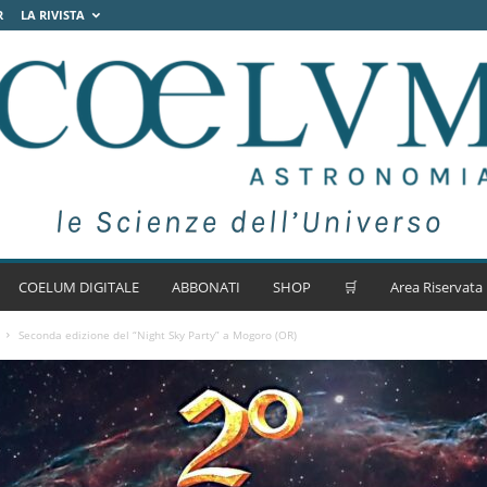
R
LA RIVISTA
COELUM DIGITALE
ABBONATI
SHOP
🛒
Area Riservata
Seconda edizione del “Night Sky Party” a Mogoro (OR)