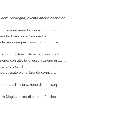
afi della Sardegna, evento aperto anche ad
o circa un anno fa, cresciuto dopo il
ssandro Bianconi e Simone Lochi.
dalla passione per il cielo notturno ma
rio di molti astrofili ed appassionati.
zione, con attività di osservazione gratuita
randi e piccini!
ico passato e che farà da cornice ai
resta all’osservazione di tutti i corpi
era
Magica, ricca di storia e fascino.