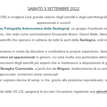
SABATO 3 SETTEMBRE 2022
R) si svolgerà il più grande raduno degli astrofili e degli astrofotogr
appassionati e curiosi!
o Fotografia Astronomica della Sardegna
)
: un gruppo Facebook nat
iris, che vede come amministratori Emanuele Atzeni, Gianni Melis, Ale
 astrofili che operano in solitaria da tutte le parti della
Sardegna
, uniti 
insieme in modo da discutere e condividere le proprie esperienze, deside
uriosi ed appassionati
in genere, cui sarà rivolta una particolare atten
escrizioni degli astrofili più esperti che si metteranno a disposizione di g
l
Nuraghe Cuccurada
, a pochi km da
Mogoro
, testimonianza di un ant
approcciato:
immemori storie universali
!
 ospitare decine di setup, e che, grazie alla posizione sopraelevata, si p
bile dalla SS 131 spegnerà le luci per l’occasione regalando una
atmosf