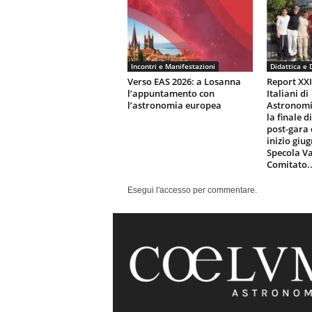
Incontri e Manifestazioni
Didattica e 
Verso EAS 2026: a Losanna
Report XX
l’appuntamento con
Italiani di
l’astronomia europea
Astronomi
la finale d
post-gara 
inizio giu
Specola Va
Comitato..
Esegui l'accesso per commentare.